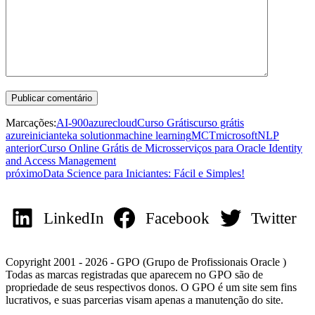
Marcações:
AI-900
azure
cloud
Curso Grátis
curso grátis
azure
iniciante
ka solution
machine learning
MCT
microsoft
NLP
anterior
Curso Online Grátis de Microsserviços para Oracle Identity
and Access Management
próximo
Data Science para Iniciantes: Fácil e Simples!
LinkedIn
Facebook
Twitter
Copyright 2001 - 2026 - GPO (Grupo de Profissionais Oracle )
Todas as marcas registradas que aparecem no GPO são de
propriedade de seus respectivos donos. O GPO é um site sem fins
lucrativos, e suas parcerias visam apenas a manutenção do site.