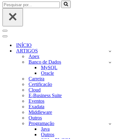
Pesquisar
por...
Menu
de
Menu
navegação
de
INÍCIO
navegação
ARTIGOS
Apex
Banco de Dados
MySQL
Oracle
Carreira
Certificacão
Cloud
E-Business Suite
Eventos
Exadata
Middleware
Outros
Programação
Java
Outros