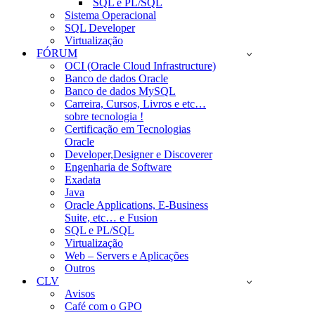
SQL e PL/SQL
Sistema Operacional
SQL Developer
Virtualização
FÓRUM
OCI (Oracle Cloud Infrastructure)
Banco de dados Oracle
Banco de dados MySQL
Carreira, Cursos, Livros e etc…
sobre tecnologia !
Certificação em Tecnologias
Oracle
Developer,Designer e Discoverer
Engenharia de Software
Exadata
Java
Oracle Applications, E-Business
Suite, etc… e Fusion
SQL e PL/SQL
Virtualização
Web – Servers e Aplicações
Outros
CLV
Avisos
Café com o GPO