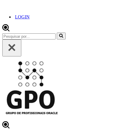
LOGIN
Pesquisar
por...