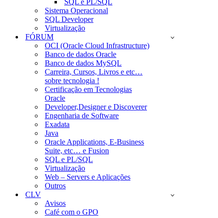
SQL e PL/SQL
Sistema Operacional
SQL Developer
Virtualização
FÓRUM
OCI (Oracle Cloud Infrastructure)
Banco de dados Oracle
Banco de dados MySQL
Carreira, Cursos, Livros e etc…
sobre tecnologia !
Certificação em Tecnologias
Oracle
Developer,Designer e Discoverer
Engenharia de Software
Exadata
Java
Oracle Applications, E-Business
Suite, etc… e Fusion
SQL e PL/SQL
Virtualização
Web – Servers e Aplicações
Outros
CLV
Avisos
Café com o GPO