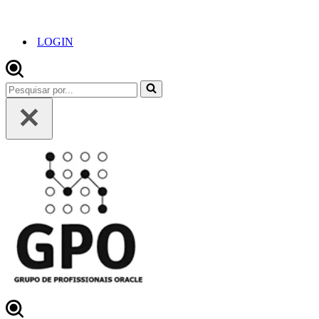
LOGIN
Pesquisar
por...