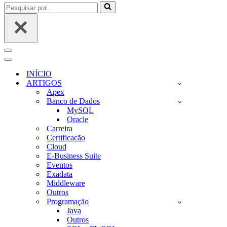
Pesquisar
por...
Menu
de
Menu
navegação
de
INÍCIO
navegação
ARTIGOS
Apex
Banco de Dados
MySQL
Oracle
Carreira
Certificacão
Cloud
E-Business Suite
Eventos
Exadata
Middleware
Outros
Programação
Java
Outros