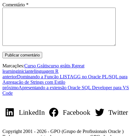
Comentário
*
Marcações:
Curso Grátis
curso grátis R
great
learning
iniciante
linguagem R
anterior
Dominando a Função LISTAGG no Oracle PL/SQL para
Agregação de Strings com Estilo
próximo
Apresentando a extensão Oracle SQL Developer para VS
Code
LinkedIn
Facebook
Twitter
Copyright 2001 - 2026 - GPO (Grupo de Profissionais Oracle )