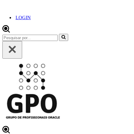
LOGIN
Pesquisar
por...