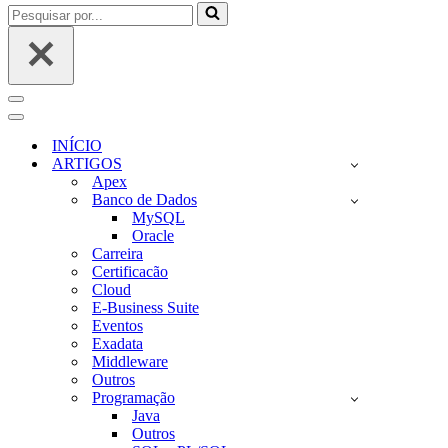
Pesquisar
por...
Menu
de
Menu
navegação
de
INÍCIO
navegação
ARTIGOS
Apex
Banco de Dados
MySQL
Oracle
Carreira
Certificacão
Cloud
E-Business Suite
Eventos
Exadata
Middleware
Outros
Programação
Java
Outros