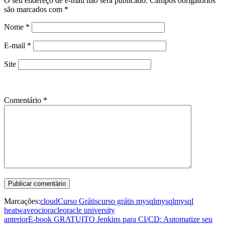
O seu endereço de e-mail não será publicado.
Campos obrigatórios
são marcados com
*
Nome
*
E-mail
*
Site
Comentário
*
Marcações:
cloud
Curso Grátis
curso grátis mysql
mysql
mysql
heatwave
oci
oracle
oracle university
anterior
E-book GRATUITO Jenkins para CI/CD: Automatize seu