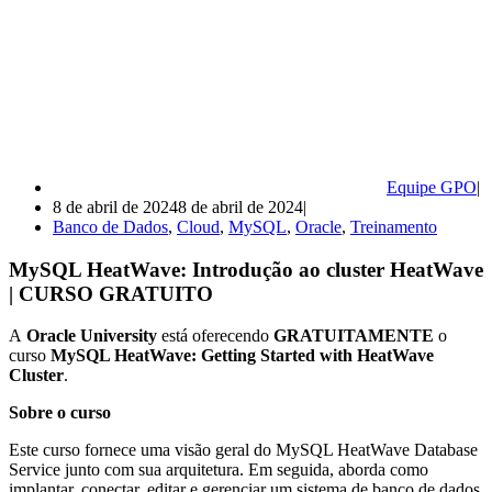
Equipe GPO
8 de abril de 2024
8 de abril de 2024
Banco de Dados
,
Cloud
,
MySQL
,
Oracle
,
Treinamento
MySQL HeatWave: Introdução ao cluster HeatWave
| CURSO GRATUITO
A
Oracle University
está oferecendo
GRATUITAMENTE
o
curso
MySQL HeatWave: Getting Started with HeatWave
Cluster
.
Sobre o curso
Este curso fornece uma visão geral do MySQL HeatWave Database
Service junto com sua arquitetura. Em seguida, aborda como
implantar, conectar, editar e gerenciar um sistema de banco de dados