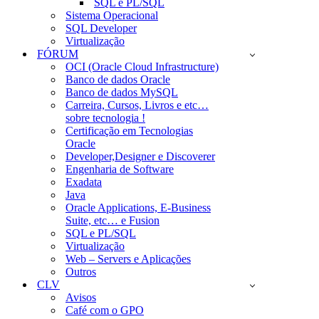
SQL e PL/SQL
Sistema Operacional
SQL Developer
Virtualização
FÓRUM
OCI (Oracle Cloud Infrastructure)
Banco de dados Oracle
Banco de dados MySQL
Carreira, Cursos, Livros e etc…
sobre tecnologia !
Certificação em Tecnologias
Oracle
Developer,Designer e Discoverer
Engenharia de Software
Exadata
Java
Oracle Applications, E-Business
Suite, etc… e Fusion
SQL e PL/SQL
Virtualização
Web – Servers e Aplicações
Outros
CLV
Avisos
Café com o GPO