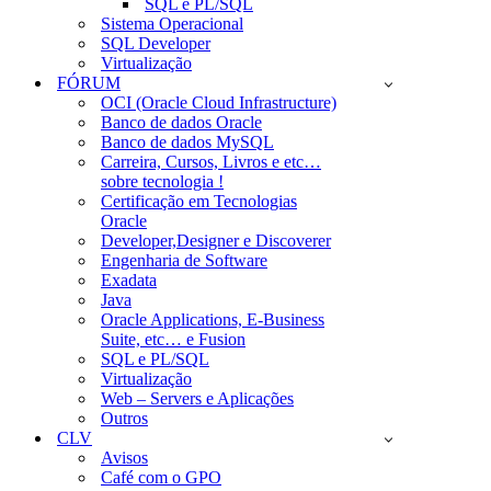
SQL e PL/SQL
Sistema Operacional
SQL Developer
Virtualização
FÓRUM
OCI (Oracle Cloud Infrastructure)
Banco de dados Oracle
Banco de dados MySQL
Carreira, Cursos, Livros e etc…
sobre tecnologia !
Certificação em Tecnologias
Oracle
Developer,Designer e Discoverer
Engenharia de Software
Exadata
Java
Oracle Applications, E-Business
Suite, etc… e Fusion
SQL e PL/SQL
Virtualização
Web – Servers e Aplicações
Outros
CLV
Avisos
Café com o GPO