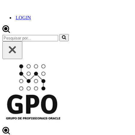
LOGIN
Pesquisar
por...