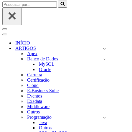
Pesquisar
por...
Menu
de
Menu
navegação
de
INÍCIO
navegação
ARTIGOS
Apex
Banco de Dados
MySQL
Oracle
Carreira
Certificacão
Cloud
E-Business Suite
Eventos
Exadata
Middleware
Outros
Programação
Java
Outros