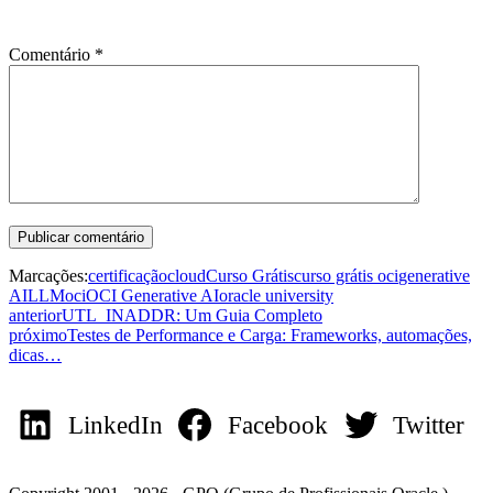
Comentário
*
Marcações:
certificação
cloud
Curso Grátis
curso grátis oci
generative
AI
LLM
oci
OCI Generative AI
oracle university
anterior
UTL_INADDR: Um Guia Completo
próximo
Testes de Performance e Carga: Frameworks, automações,
dicas…
LinkedIn
Facebook
Twitter