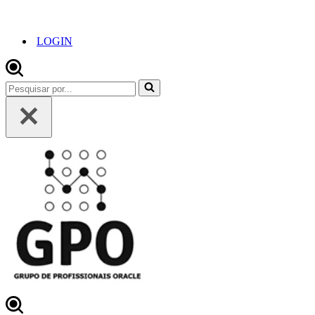
LOGIN
Pesquisar
por...