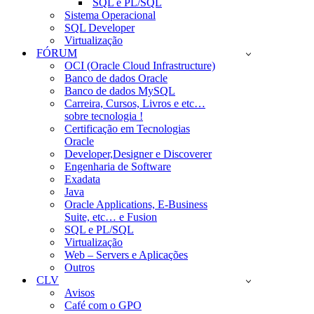
SQL e PL/SQL
Sistema Operacional
SQL Developer
Virtualização
FÓRUM
OCI (Oracle Cloud Infrastructure)
Banco de dados Oracle
Banco de dados MySQL
Carreira, Cursos, Livros e etc…
sobre tecnologia !
Certificação em Tecnologias
Oracle
Developer,Designer e Discoverer
Engenharia de Software
Exadata
Java
Oracle Applications, E-Business
Suite, etc… e Fusion
SQL e PL/SQL
Virtualização
Web – Servers e Aplicações
Outros
CLV
Avisos
Café com o GPO