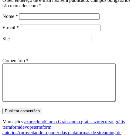
O seu endereço de e-mail não será publicado.
Campos obrigatórios
são marcados com
*
Nome
*
E-mail
*
Site
Comentário
*
Marcações:
azure
cloud
Curso Grátis
curso grátis azure
curso grátis
terraform
devops
terraform
anterior
Aproveitando o poder das plataformas de streaming de