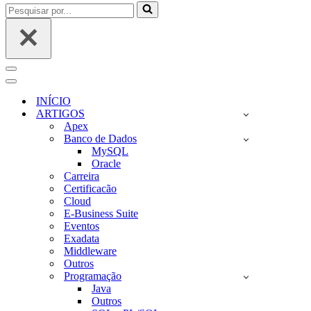
Pesquisar
por...
Menu
de
Menu
navegação
de
INÍCIO
navegação
ARTIGOS
Apex
Banco de Dados
MySQL
Oracle
Carreira
Certificacão
Cloud
E-Business Suite
Eventos
Exadata
Middleware
Outros
Programação
Java
Outros