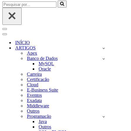
Pesquisar
por...
Menu
de
Menu
navegação
de
INÍCIO
navegação
ARTIGOS
Apex
Banco de Dados
MySQL
Oracle
Carreira
Certificacão
Cloud
E-Business Suite
Eventos
Exadata
Middleware
Outros
Programação
Java
Outros