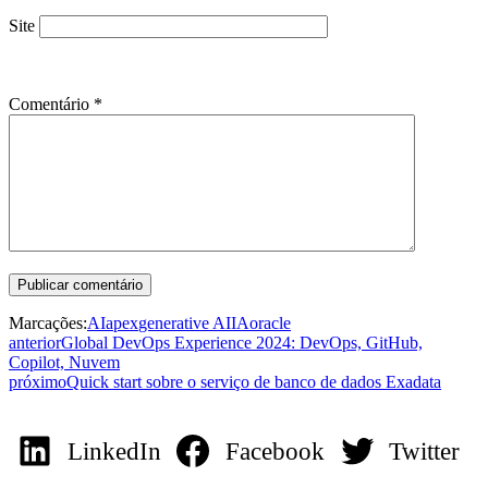
Site
Comentário
*
Marcações:
AI
apex
generative AI
IA
oracle
anterior
Global DevOps Experience 2024: DevOps, GitHub,
Copilot, Nuvem
próximo
Quick start sobre o serviço de banco de dados Exadata
LinkedIn
Facebook
Twitter