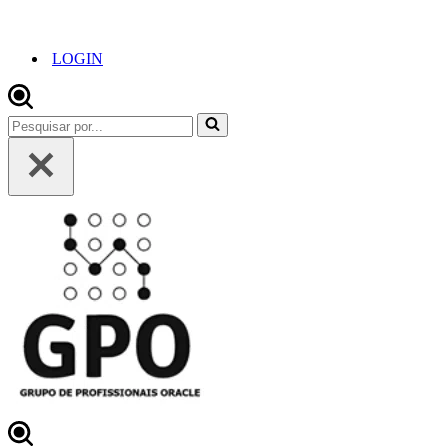
LOGIN
Pesquisar
por...