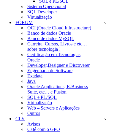
SQL e PL/SQL
Sistema Operacional
SQL Developer
Virtualização
FÓRUM
OCI (Oracle Cloud Infrastructure)
Banco de dados Oracle
Banco de dados MySQL
Carreira, Cursos, Livros e etc…
sobre tecnologia !
Certificação em Tecnologias
Oracle
Developer,Designer e Discoverer
Engenharia de Software
Exadata
Java
Oracle Applications, E-Business
Suite, etc… e Fusion
SQL e PL/SQL
Virtualização
Web – Servers e Aplicações
Outros
CLV
Avisos
Café com o GPO