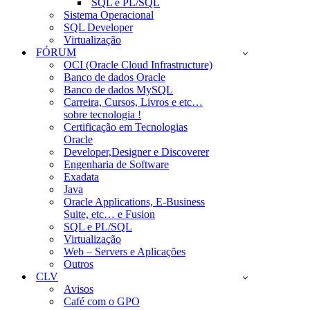
SQL e PL/SQL
Sistema Operacional
SQL Developer
Virtualização
FÓRUM
OCI (Oracle Cloud Infrastructure)
Banco de dados Oracle
Banco de dados MySQL
Carreira, Cursos, Livros e etc…
sobre tecnologia !
Certificação em Tecnologias
Oracle
Developer,Designer e Discoverer
Engenharia de Software
Exadata
Java
Oracle Applications, E-Business
Suite, etc… e Fusion
SQL e PL/SQL
Virtualização
Web – Servers e Aplicações
Outros
CLV
Avisos
Café com o GPO