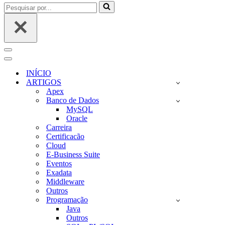
Pesquisar
por...
Menu
de
Menu
navegação
de
INÍCIO
navegação
ARTIGOS
Apex
Banco de Dados
MySQL
Oracle
Carreira
Certificacão
Cloud
E-Business Suite
Eventos
Exadata
Middleware
Outros
Programação
Java
Outros