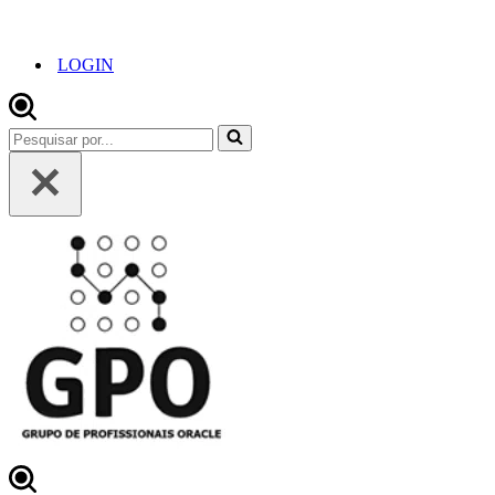
LOGIN
Pesquisar
por...