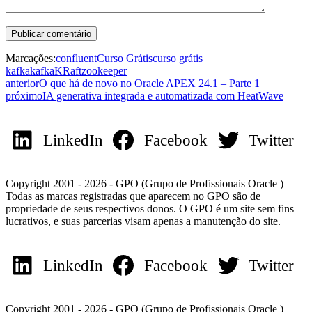
Marcações:
confluent
Curso Grátis
curso grátis
kafka
kafka
KRaft
zookeeper
anterior
O que há de novo no Oracle APEX 24.1 – Parte 1
próximo
IA generativa integrada e automatizada com HeatWave
LinkedIn
Facebook
Twitter
Copyright 2001 - 2026 - GPO (Grupo de Profissionais Oracle )
Todas as marcas registradas que aparecem no GPO são de
propriedade de seus respectivos donos. O GPO é um site sem fins
lucrativos, e suas parcerias visam apenas a manutenção do site.
LinkedIn
Facebook
Twitter
Copyright 2001 - 2026 - GPO (Grupo de Profissionais Oracle )