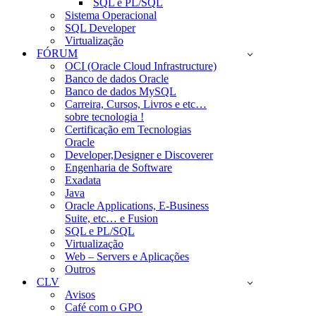
SQL e PL/SQL
Sistema Operacional
SQL Developer
Virtualização
FÓRUM
OCI (Oracle Cloud Infrastructure)
Banco de dados Oracle
Banco de dados MySQL
Carreira, Cursos, Livros e etc…
sobre tecnologia !
Certificação em Tecnologias
Oracle
Developer,Designer e Discoverer
Engenharia de Software
Exadata
Java
Oracle Applications, E-Business
Suite, etc… e Fusion
SQL e PL/SQL
Virtualização
Web – Servers e Aplicações
Outros
CLV
Avisos
Café com o GPO