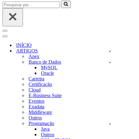
Pesquisar
por...
Menu
de
Menu
navegação
de
INÍCIO
navegação
ARTIGOS
Apex
Banco de Dados
MySQL
Oracle
Carreira
Certificacão
Cloud
E-Business Suite
Eventos
Exadata
Middleware
Outros
Programação
Java
Outros