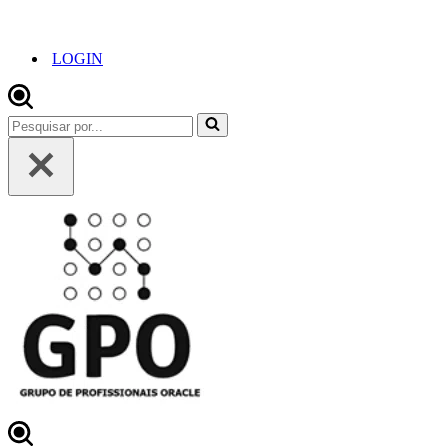
LOGIN
Pesquisar
por...