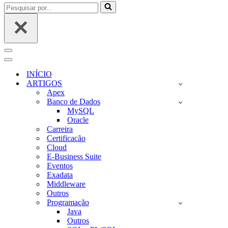
Pesquisar
por...
Menu
de
Menu
navegação
de
INÍCIO
navegação
ARTIGOS
Apex
Banco de Dados
MySQL
Oracle
Carreira
Certificacão
Cloud
E-Business Suite
Eventos
Exadata
Middleware
Outros
Programação
Java
Outros