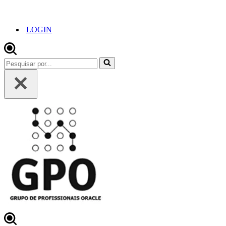
LOGIN
Pesquisar
por...