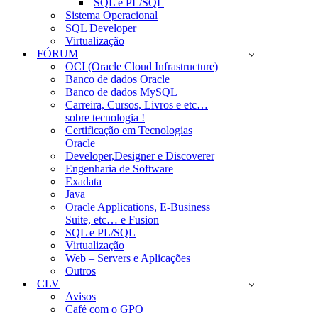
SQL e PL/SQL
Sistema Operacional
SQL Developer
Virtualização
FÓRUM
OCI (Oracle Cloud Infrastructure)
Banco de dados Oracle
Banco de dados MySQL
Carreira, Cursos, Livros e etc…
sobre tecnologia !
Certificação em Tecnologias
Oracle
Developer,Designer e Discoverer
Engenharia de Software
Exadata
Java
Oracle Applications, E-Business
Suite, etc… e Fusion
SQL e PL/SQL
Virtualização
Web – Servers e Aplicações
Outros
CLV
Avisos
Café com o GPO