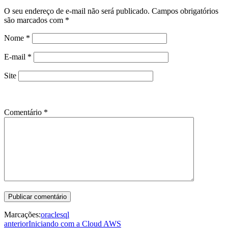
O seu endereço de e-mail não será publicado.
Campos obrigatórios
são marcados com
*
Nome
*
E-mail
*
Site
Comentário
*
Marcações:
oracle
sql
anterior
Iniciando com a Cloud AWS