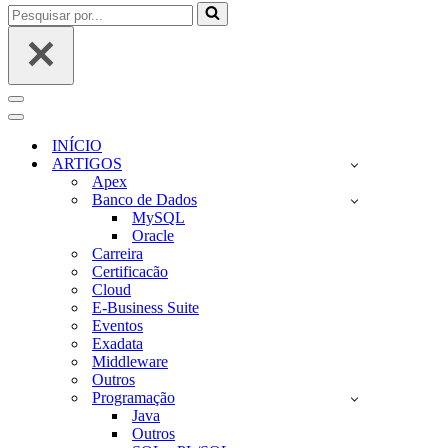
Pesquisar
por...
Menu
de
Menu
navegação
de
INÍCIO
navegação
ARTIGOS
Apex
Banco de Dados
MySQL
Oracle
Carreira
Certificacão
Cloud
E-Business Suite
Eventos
Exadata
Middleware
Outros
Programação
Java
Outros