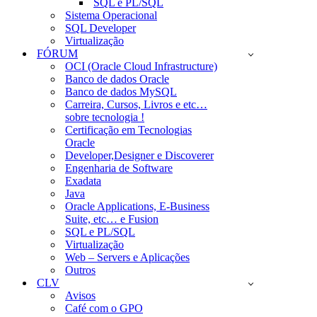
SQL e PL/SQL
Sistema Operacional
SQL Developer
Virtualização
FÓRUM
OCI (Oracle Cloud Infrastructure)
Banco de dados Oracle
Banco de dados MySQL
Carreira, Cursos, Livros e etc…
sobre tecnologia !
Certificação em Tecnologias
Oracle
Developer,Designer e Discoverer
Engenharia de Software
Exadata
Java
Oracle Applications, E-Business
Suite, etc… e Fusion
SQL e PL/SQL
Virtualização
Web – Servers e Aplicações
Outros
CLV
Avisos
Café com o GPO