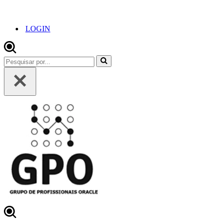
LOGIN
Pesquisar
por...