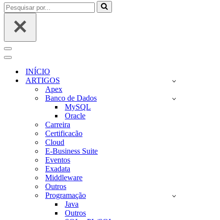
Pesquisar
por...
Menu
de
Menu
navegação
de
INÍCIO
navegação
ARTIGOS
Apex
Banco de Dados
MySQL
Oracle
Carreira
Certificacão
Cloud
E-Business Suite
Eventos
Exadata
Middleware
Outros
Programação
Java
Outros