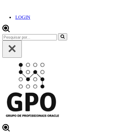
LOGIN
Pesquisar
por...