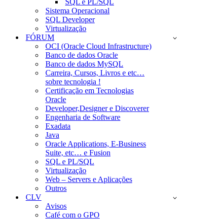
SQL e PL/SQL
Sistema Operacional
SQL Developer
Virtualização
FÓRUM
OCI (Oracle Cloud Infrastructure)
Banco de dados Oracle
Banco de dados MySQL
Carreira, Cursos, Livros e etc…
sobre tecnologia !
Certificação em Tecnologias
Oracle
Developer,Designer e Discoverer
Engenharia de Software
Exadata
Java
Oracle Applications, E-Business
Suite, etc… e Fusion
SQL e PL/SQL
Virtualização
Web – Servers e Aplicações
Outros
CLV
Avisos
Café com o GPO