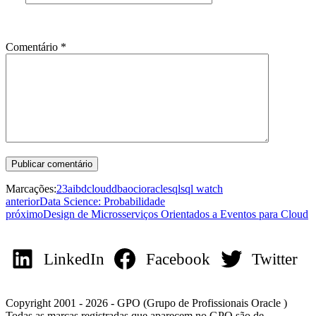
Comentário
*
Marcações:
23ai
bd
cloud
dba
oci
oracle
sql
sql watch
anterior
Data Science: Probabilidade
próximo
Design de Microsserviços Orientados a Eventos para Cloud
LinkedIn
Facebook
Twitter
Copyright 2001 - 2026 - GPO (Grupo de Profissionais Oracle )
Todas as marcas registradas que aparecem no GPO são de