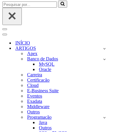
Pesquisar
por...
Menu
de
Menu
navegação
de
INÍCIO
navegação
ARTIGOS
Apex
Banco de Dados
MySQL
Oracle
Carreira
Certificacão
Cloud
E-Business Suite
Eventos
Exadata
Middleware
Outros
Programação
Java
Outros