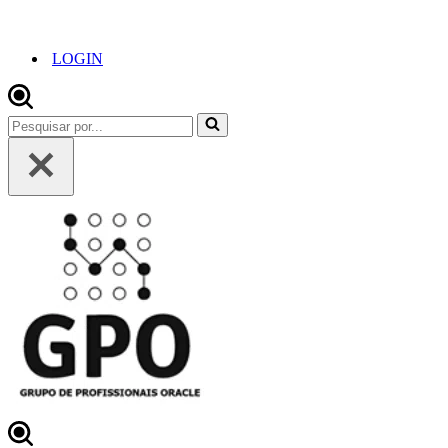
LOGIN
Pesquisar
por...