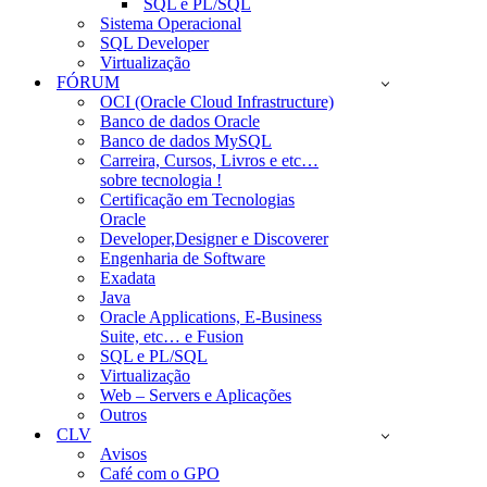
SQL e PL/SQL
Sistema Operacional
SQL Developer
Virtualização
FÓRUM
OCI (Oracle Cloud Infrastructure)
Banco de dados Oracle
Banco de dados MySQL
Carreira, Cursos, Livros e etc…
sobre tecnologia !
Certificação em Tecnologias
Oracle
Developer,Designer e Discoverer
Engenharia de Software
Exadata
Java
Oracle Applications, E-Business
Suite, etc… e Fusion
SQL e PL/SQL
Virtualização
Web – Servers e Aplicações
Outros
CLV
Avisos
Café com o GPO