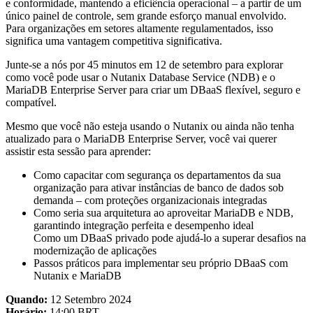
e conformidade, mantendo a eficiência operacional – a partir de um
único painel de controle, sem grande esforço manual envolvido.
Para organizações em setores altamente regulamentados, isso
significa uma vantagem competitiva significativa.
Junte-se a nós por 45 minutos em 12 de setembro para explorar
como você pode usar o Nutanix Database Service (NDB) e o
MariaDB Enterprise Server para criar um DBaaS flexível, seguro e
compatível.
Mesmo que você não esteja usando o Nutanix ou ainda não tenha
atualizado para o MariaDB Enterprise Server, você vai querer
assistir esta sessão para aprender:
Como capacitar com segurança os departamentos da sua
organização para ativar instâncias de banco de dados sob
demanda – com proteções organizacionais integradas
Como seria sua arquitetura ao aproveitar MariaDB e NDB,
garantindo integração perfeita e desempenho ideal
Como um DBaaS privado pode ajudá-lo a superar desafios na
modernização de aplicações
Passos práticos para implementar seu próprio DBaaS com
Nutanix e MariaDB
Quando:
12 Setembro 2024
Horário:
14:00 BRT