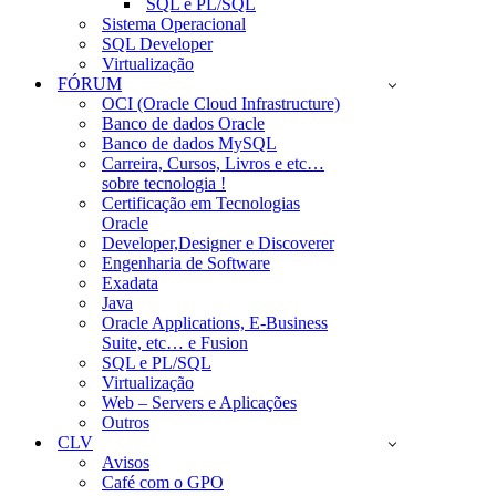
SQL e PL/SQL
Sistema Operacional
SQL Developer
Virtualização
FÓRUM
OCI (Oracle Cloud Infrastructure)
Banco de dados Oracle
Banco de dados MySQL
Carreira, Cursos, Livros e etc…
sobre tecnologia !
Certificação em Tecnologias
Oracle
Developer,Designer e Discoverer
Engenharia de Software
Exadata
Java
Oracle Applications, E-Business
Suite, etc… e Fusion
SQL e PL/SQL
Virtualização
Web – Servers e Aplicações
Outros
CLV
Avisos
Café com o GPO