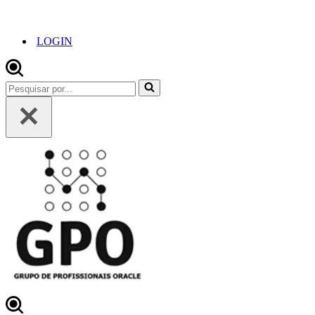
LOGIN
Pesquisar
por...