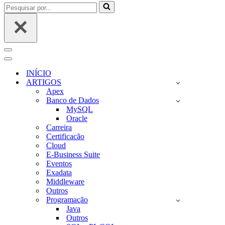
Pesquisar
por...
Menu
de
Menu
navegação
de
INÍCIO
navegação
ARTIGOS
Apex
Banco de Dados
MySQL
Oracle
Carreira
Certificacão
Cloud
E-Business Suite
Eventos
Exadata
Middleware
Outros
Programação
Java
Outros