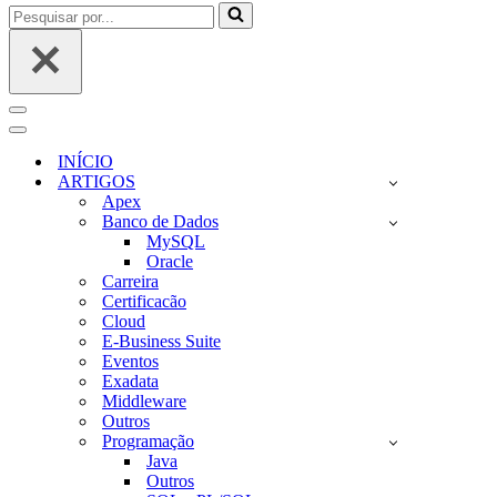
Pesquisar
por...
Menu
de
Menu
navegação
de
INÍCIO
navegação
ARTIGOS
Apex
Banco de Dados
MySQL
Oracle
Carreira
Certificacão
Cloud
E-Business Suite
Eventos
Exadata
Middleware
Outros
Programação
Java
Outros