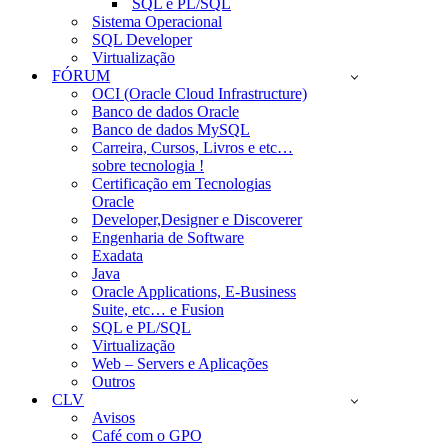
SQL e PL/SQL
Sistema Operacional
SQL Developer
Virtualização
FÓRUM
OCI (Oracle Cloud Infrastructure)
Banco de dados Oracle
Banco de dados MySQL
Carreira, Cursos, Livros e etc…
sobre tecnologia !
Certificação em Tecnologias
Oracle
Developer,Designer e Discoverer
Engenharia de Software
Exadata
Java
Oracle Applications, E-Business
Suite, etc… e Fusion
SQL e PL/SQL
Virtualização
Web – Servers e Aplicações
Outros
CLV
Avisos
Café com o GPO