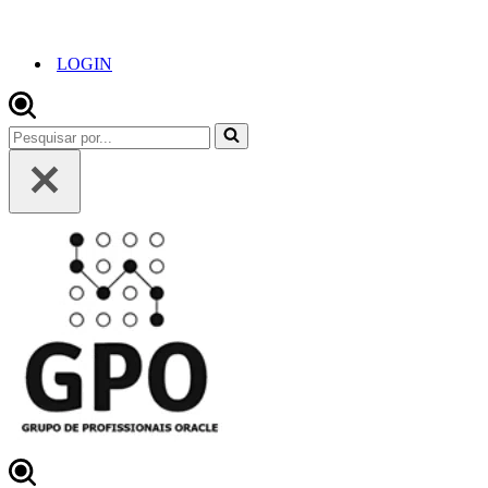
LOGIN
Pesquisar
por...