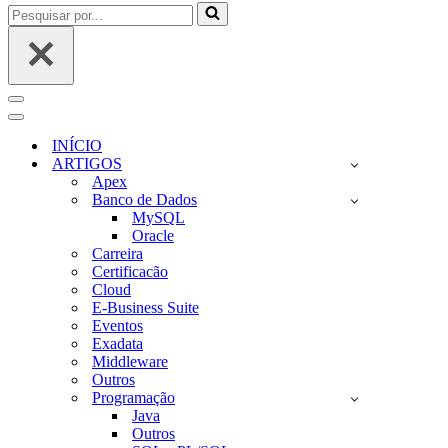
Pesquisar
por...
Menu
de
Menu
navegação
de
INÍCIO
navegação
ARTIGOS
Apex
Banco de Dados
MySQL
Oracle
Carreira
Certificacão
Cloud
E-Business Suite
Eventos
Exadata
Middleware
Outros
Programação
Java
Outros