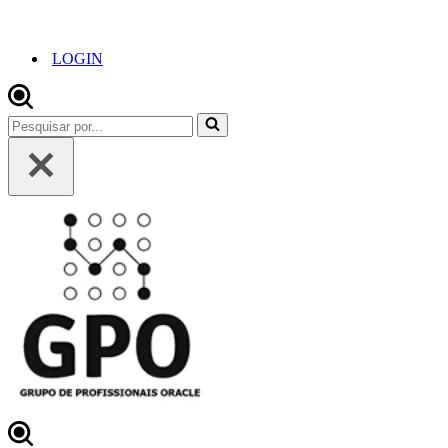
LOGIN
Pesquisar
por...