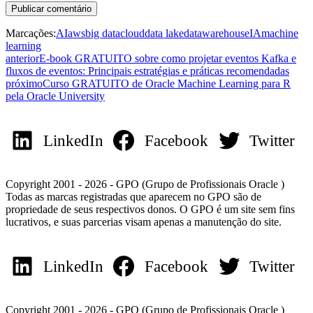
Marcações:
AI
aws
big data
cloud
data lake
datawarehouse
IA
machine
learning
anterior
E-book GRATUITO sobre como projetar eventos Kafka e
fluxos de eventos: Principais estratégias e práticas recomendadas
próximo
Curso GRATUITO de Oracle Machine Learning para R
pela Oracle University
LinkedIn
Facebook
Twitter
Copyright 2001 - 2026 - GPO (Grupo de Profissionais Oracle )
Todas as marcas registradas que aparecem no GPO são de
propriedade de seus respectivos donos. O GPO é um site sem fins
lucrativos, e suas parcerias visam apenas a manutenção do site.
LinkedIn
Facebook
Twitter
Copyright 2001 - 2026 - GPO (Grupo de Profissionais Oracle )