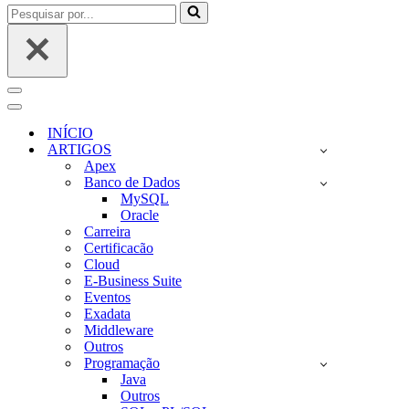
Pesquisar
por...
Menu
de
Menu
navegação
de
INÍCIO
navegação
ARTIGOS
Apex
Banco de Dados
MySQL
Oracle
Carreira
Certificacão
Cloud
E-Business Suite
Eventos
Exadata
Middleware
Outros
Programação
Java
Outros