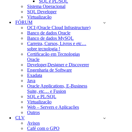
SQL e PL/SQL
Sistema Operacional
SQL Developer
Virtualização
FÓRUM
OCI (Oracle Cloud Infrastructure)
Banco de dados Oracle
Banco de dados MySQL
Carreira, Cursos, Livros e etc…
sobre tecnologia !
Certificação em Tecnologias
Oracle
Developer,Designer e Discoverer
Engenharia de Software
Exadata
Java
Oracle Applications, E-Business
Suite, etc… e Fusion
SQL e PL/SQL
Virtualização
Web – Servers e Aplicações
Outros
CLV
Avisos
Café com o GPO