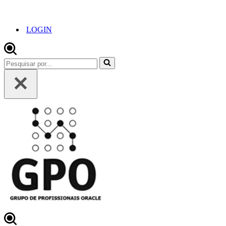
LOGIN
Pesquisar
por...