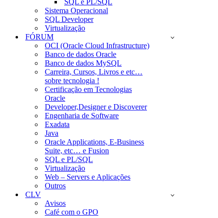
SQL e PL/SQL
Sistema Operacional
SQL Developer
Virtualização
FÓRUM
OCI (Oracle Cloud Infrastructure)
Banco de dados Oracle
Banco de dados MySQL
Carreira, Cursos, Livros e etc…
sobre tecnologia !
Certificação em Tecnologias
Oracle
Developer,Designer e Discoverer
Engenharia de Software
Exadata
Java
Oracle Applications, E-Business
Suite, etc… e Fusion
SQL e PL/SQL
Virtualização
Web – Servers e Aplicações
Outros
CLV
Avisos
Café com o GPO