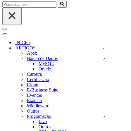
Pesquisar
por...
Menu
de
Menu
navegação
de
INÍCIO
navegação
ARTIGOS
Apex
Banco de Dados
MySQL
Oracle
Carreira
Certificacão
Cloud
E-Business Suite
Eventos
Exadata
Middleware
Outros
Programação
Java
Outros