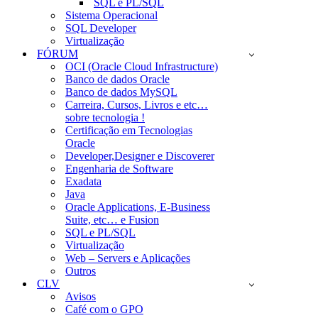
SQL e PL/SQL
Sistema Operacional
SQL Developer
Virtualização
FÓRUM
OCI (Oracle Cloud Infrastructure)
Banco de dados Oracle
Banco de dados MySQL
Carreira, Cursos, Livros e etc…
sobre tecnologia !
Certificação em Tecnologias
Oracle
Developer,Designer e Discoverer
Engenharia de Software
Exadata
Java
Oracle Applications, E-Business
Suite, etc… e Fusion
SQL e PL/SQL
Virtualização
Web – Servers e Aplicações
Outros
CLV
Avisos
Café com o GPO