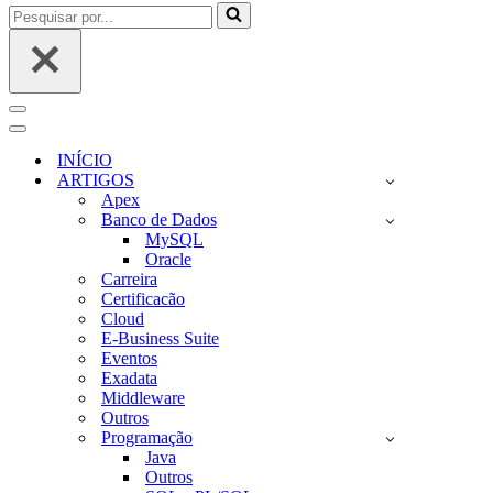
Pesquisar
por...
Menu
de
Menu
navegação
de
INÍCIO
navegação
ARTIGOS
Apex
Banco de Dados
MySQL
Oracle
Carreira
Certificacão
Cloud
E-Business Suite
Eventos
Exadata
Middleware
Outros
Programação
Java
Outros