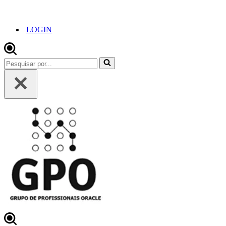
LOGIN
Pesquisar
por...