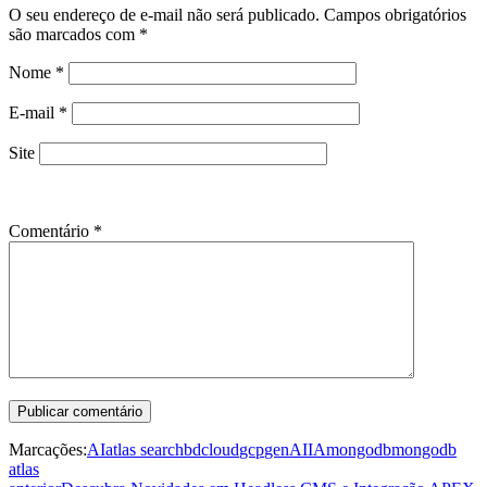
O seu endereço de e-mail não será publicado.
Campos obrigatórios
são marcados com
*
Nome
*
E-mail
*
Site
Comentário
*
Marcações:
AI
atlas search
bd
cloud
gcp
genAI
IA
mongodb
mongodb
atlas