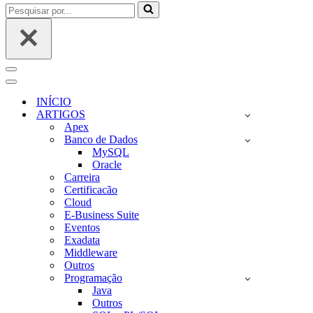
Pesquisar
por...
Menu
de
Menu
navegação
de
INÍCIO
navegação
ARTIGOS
Apex
Banco de Dados
MySQL
Oracle
Carreira
Certificacão
Cloud
E-Business Suite
Eventos
Exadata
Middleware
Outros
Programação
Java
Outros