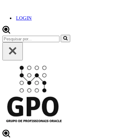
LOGIN
Pesquisar
por...