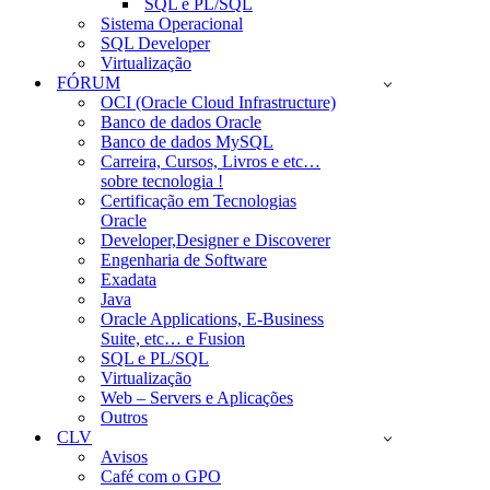
SQL e PL/SQL
Sistema Operacional
SQL Developer
Virtualização
FÓRUM
OCI (Oracle Cloud Infrastructure)
Banco de dados Oracle
Banco de dados MySQL
Carreira, Cursos, Livros e etc…
sobre tecnologia !
Certificação em Tecnologias
Oracle
Developer,Designer e Discoverer
Engenharia de Software
Exadata
Java
Oracle Applications, E-Business
Suite, etc… e Fusion
SQL e PL/SQL
Virtualização
Web – Servers e Aplicações
Outros
CLV
Avisos
Café com o GPO