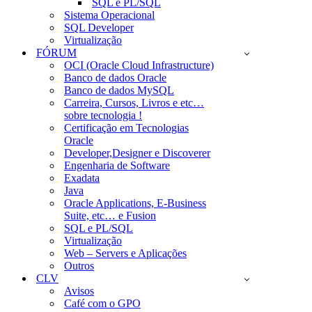
SQL e PL/SQL
Sistema Operacional
SQL Developer
Virtualização
FÓRUM
OCI (Oracle Cloud Infrastructure)
Banco de dados Oracle
Banco de dados MySQL
Carreira, Cursos, Livros e etc…
sobre tecnologia !
Certificação em Tecnologias
Oracle
Developer,Designer e Discoverer
Engenharia de Software
Exadata
Java
Oracle Applications, E-Business
Suite, etc… e Fusion
SQL e PL/SQL
Virtualização
Web – Servers e Aplicações
Outros
CLV
Avisos
Café com o GPO