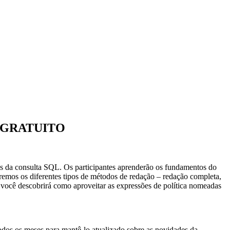
NTO GRATUITO
os da consulta SQL. Os participantes aprenderão os fundamentos do
aremos os diferentes tipos de métodos de redação – redação completa,
, você descobrirá como aproveitar as expressões de política nomeadas
odos os meses para mantê-lo atualizado sobre as novidades da