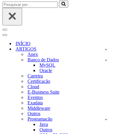
Pesquisar
por...
Menu
de
Menu
navegação
de
INÍCIO
navegação
ARTIGOS
Apex
Banco de Dados
MySQL
Oracle
Carreira
Certificacão
Cloud
E-Business Suite
Eventos
Exadata
Middleware
Outros
Programação
Java
Outros