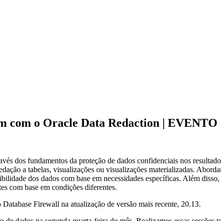
elam com o Oracle Data Redaction | EVE
avés dos fundamentos da proteção de dados confidenciais nos resultad
redação a tabelas, visualizações ou visualizações materializadas. Abord
isibilidade dos dados com base em necessidades específicas. Além disso
tes com base em condições diferentes.
Database Firewall na atualização de versão mais recente, 20.13.
o de dados na segunda quarta-feira do mês. Realizamos essas sessões t