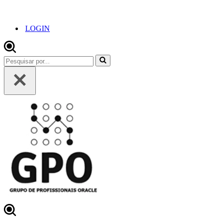
LOGIN
Pesquisar
por...