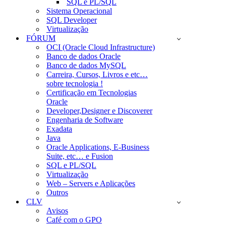
SQL e PL/SQL
Sistema Operacional
SQL Developer
Virtualização
FÓRUM
OCI (Oracle Cloud Infrastructure)
Banco de dados Oracle
Banco de dados MySQL
Carreira, Cursos, Livros e etc…
sobre tecnologia !
Certificação em Tecnologias
Oracle
Developer,Designer e Discoverer
Engenharia de Software
Exadata
Java
Oracle Applications, E-Business
Suite, etc… e Fusion
SQL e PL/SQL
Virtualização
Web – Servers e Aplicações
Outros
CLV
Avisos
Café com o GPO