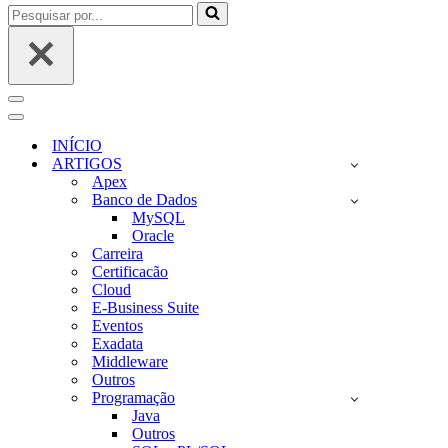
Pesquisar
por...
Menu
de
Menu
navegação
de
INÍCIO
navegação
ARTIGOS
Apex
Banco de Dados
MySQL
Oracle
Carreira
Certificacão
Cloud
E-Business Suite
Eventos
Exadata
Middleware
Outros
Programação
Java
Outros