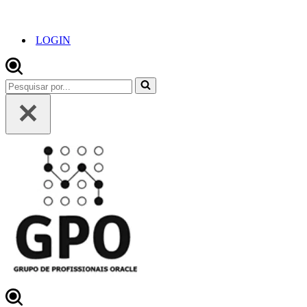
LOGIN
Pesquisar
por...