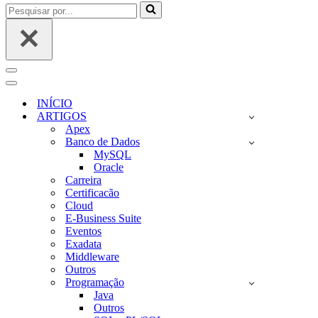
Pesquisar
por...
Menu
de
Menu
navegação
de
INÍCIO
navegação
ARTIGOS
Apex
Banco de Dados
MySQL
Oracle
Carreira
Certificacão
Cloud
E-Business Suite
Eventos
Exadata
Middleware
Outros
Programação
Java
Outros