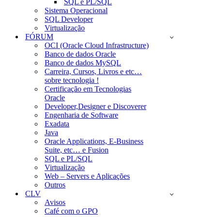
SQL e PL/SQL
Sistema Operacional
SQL Developer
Virtualização
FÓRUM
OCI (Oracle Cloud Infrastructure)
Banco de dados Oracle
Banco de dados MySQL
Carreira, Cursos, Livros e etc…
sobre tecnologia !
Certificação em Tecnologias
Oracle
Developer,Designer e Discoverer
Engenharia de Software
Exadata
Java
Oracle Applications, E-Business
Suite, etc… e Fusion
SQL e PL/SQL
Virtualização
Web – Servers e Aplicações
Outros
CLV
Avisos
Café com o GPO