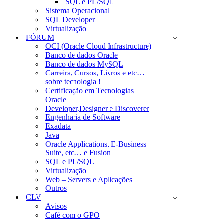
SQL e PL/SQL
Sistema Operacional
SQL Developer
Virtualização
FÓRUM
OCI (Oracle Cloud Infrastructure)
Banco de dados Oracle
Banco de dados MySQL
Carreira, Cursos, Livros e etc…
sobre tecnologia !
Certificação em Tecnologias
Oracle
Developer,Designer e Discoverer
Engenharia de Software
Exadata
Java
Oracle Applications, E-Business
Suite, etc… e Fusion
SQL e PL/SQL
Virtualização
Web – Servers e Aplicações
Outros
CLV
Avisos
Café com o GPO