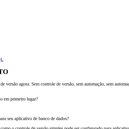
QL
ITO
de versão agora. Sem controle de versão, sem automação, sem automaç
o em primeiro lugar?
 para seu aplicativo de banco de dados?
 como o controle de versão simples pode ser configurado para aplicativo