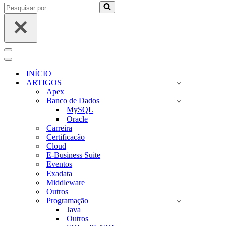
Pesquisar
por...
Menu
de
Menu
navegação
de
INÍCIO
navegação
ARTIGOS
Apex
Banco de Dados
MySQL
Oracle
Carreira
Certificacão
Cloud
E-Business Suite
Eventos
Exadata
Middleware
Outros
Programação
Java
Outros