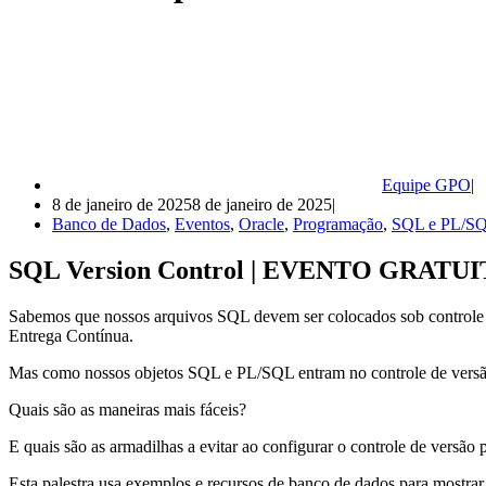
Equipe GPO
8 de janeiro de 2025
8 de janeiro de 2025
Banco de Dados
,
Eventos
,
Oracle
,
Programação
,
SQL e PL/S
SQL Version Control | EVENTO GRATU
Sabemos que nossos arquivos SQL devem ser colocados sob controle 
Entrega Contínua.
Mas como nossos objetos SQL e PL/SQL entram no controle de versã
Quais são as maneiras mais fáceis?
E quais são as armadilhas a evitar ao configurar o controle de versão
Esta palestra usa exemplos e recursos de banco de dados para mostrar