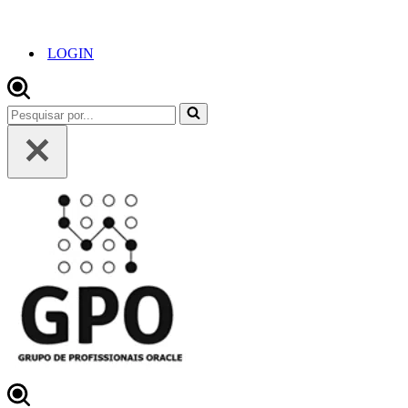
LOGIN
Pesquisar
por...