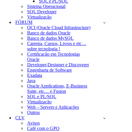
SQL e PL/SQL
Sistema Operacional
SQL Developer
Virtualização
FÓRUM
OCI (Oracle Cloud Infrastructure)
Banco de dados Oracle
Banco de dados MySQL
Carreira, Cursos, Livros e etc…
sobre tecnologia !
Certificação em Tecnologias
Oracle
Developer,Designer e Discoverer
Engenharia de Software
Exadata
Java
Oracle Applications, E-Business
Suite, etc… e Fusion
SQL e PL/SQL
Virtualização
Web – Servers e Aplicações
Outros
CLV
Avisos
Café com o GPO