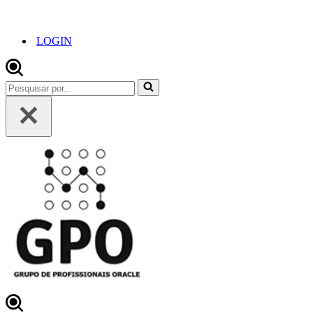
LOGIN
Pesquisar
por...