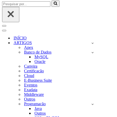
Pesquisar
por...
Menu
de
Menu
navegação
de
INÍCIO
navegação
ARTIGOS
Apex
Banco de Dados
MySQL
Oracle
Carreira
Certificacão
Cloud
E-Business Suite
Eventos
Exadata
Middleware
Outros
Programação
Java
Outros