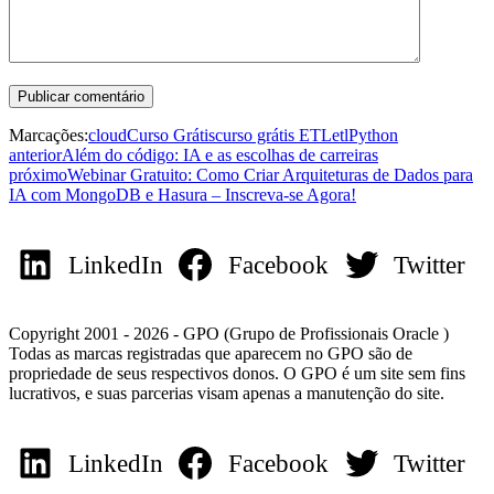
Marcações:
cloud
Curso Grátis
curso grátis ETL
etl
Python
anterior
Além do código: IA e as escolhas de carreiras
próximo
Webinar Gratuito: Como Criar Arquiteturas de Dados para
IA com MongoDB e Hasura – Inscreva-se Agora!
LinkedIn
Facebook
Twitter
Copyright 2001 - 2026 - GPO (Grupo de Profissionais Oracle )
Todas as marcas registradas que aparecem no GPO são de
propriedade de seus respectivos donos. O GPO é um site sem fins
lucrativos, e suas parcerias visam apenas a manutenção do site.
LinkedIn
Facebook
Twitter