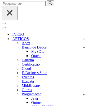
Pesquisar
por...
Menu
de
Menu
navegação
de
INÍCIO
navegação
ARTIGOS
Apex
Banco de Dados
MySQL
Oracle
Carreira
Certificacão
Cloud
E-Business Suite
Eventos
Exadata
Middleware
Outros
Programação
Java
Outros