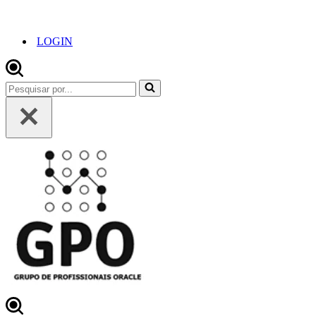
LOGIN
Pesquisar
por...