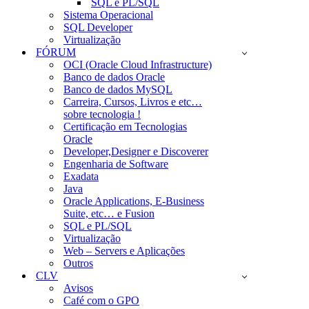
SQL e PL/SQL
Sistema Operacional
SQL Developer
Virtualização
FÓRUM
OCI (Oracle Cloud Infrastructure)
Banco de dados Oracle
Banco de dados MySQL
Carreira, Cursos, Livros e etc…
sobre tecnologia !
Certificação em Tecnologias
Oracle
Developer,Designer e Discoverer
Engenharia de Software
Exadata
Java
Oracle Applications, E-Business
Suite, etc… e Fusion
SQL e PL/SQL
Virtualização
Web – Servers e Aplicações
Outros
CLV
Avisos
Café com o GPO