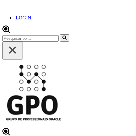
LOGIN
Pesquisar
por...