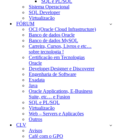
SQL e PL/SQL
Sistema Operacional
SQL Developer
Virtualização
FÓRUM
OCI (Oracle Cloud Infrastructure)
Banco de dados Oracle
Banco de dados MySQL
Carreira, Cursos, Livros e etc…
sobre tecnologia !
Certificação em Tecnologias
Oracle
Developer,Designer e Discoverer
Engenharia de Software
Exadata
Java
Oracle Applications, E-Business
Suite, etc… e Fusion
SQL e PL/SQL
Virtualização
Web – Servers e Aplicações
Outros
CLV
Avisos
Café com o GPO