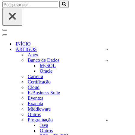
Pesquisar
por...
Menu
de
Menu
navegação
de
INÍCIO
navegação
ARTIGOS
Apex
Banco de Dados
MySQL
Oracle
Carreira
Certificacão
Cloud
E-Business Suite
Eventos
Exadata
Middleware
Outros
Programação
Java
Outros