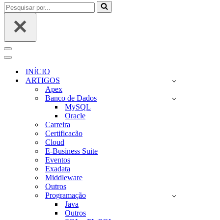
Pesquisar
por...
Menu
de
Menu
navegação
de
INÍCIO
navegação
ARTIGOS
Apex
Banco de Dados
MySQL
Oracle
Carreira
Certificacão
Cloud
E-Business Suite
Eventos
Exadata
Middleware
Outros
Programação
Java
Outros