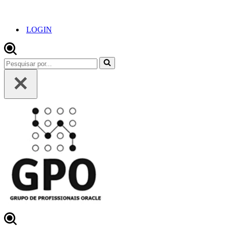
LOGIN
Pesquisar
por...