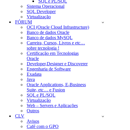
SQL e PL/SQL
Sistema Operacional
SQL Developer
Virtualização
FÓRUM
OCI (Oracle Cloud Infrastructure)
Banco de dados Oracle
Banco de dados MySQL
Carreira, Cursos, Livros e etc…
sobre tecnologia !
Certificação em Tecnologias
Oracle
Developer,Designer e Discoverer
Engenharia de Software
Exadata
Java
Oracle Applications, E-Business
Suite, etc… e Fusion
SQL e PL/SQL
Virtualização
Web – Servers e Aplicações
Outros
CLV
Avisos
Café com o GPO