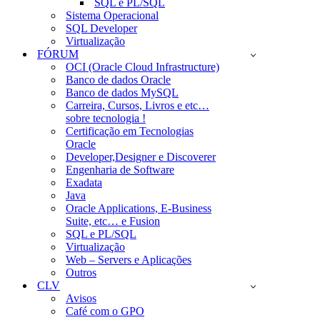
SQL e PL/SQL
Sistema Operacional
SQL Developer
Virtualização
FÓRUM
OCI (Oracle Cloud Infrastructure)
Banco de dados Oracle
Banco de dados MySQL
Carreira, Cursos, Livros e etc…
sobre tecnologia !
Certificação em Tecnologias
Oracle
Developer,Designer e Discoverer
Engenharia de Software
Exadata
Java
Oracle Applications, E-Business
Suite, etc… e Fusion
SQL e PL/SQL
Virtualização
Web – Servers e Aplicações
Outros
CLV
Avisos
Café com o GPO