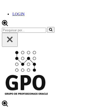
LOGIN
Pesquisar
por...