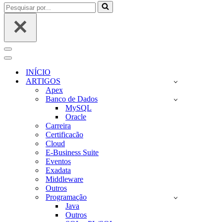
Pesquisar
por...
Menu
de
Menu
navegação
de
INÍCIO
navegação
ARTIGOS
Apex
Banco de Dados
MySQL
Oracle
Carreira
Certificacão
Cloud
E-Business Suite
Eventos
Exadata
Middleware
Outros
Programação
Java
Outros