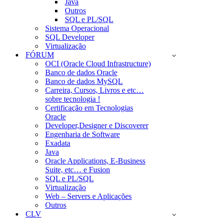
Java
Outros
SQL e PL/SQL
Sistema Operacional
SQL Developer
Virtualização
FÓRUM
OCI (Oracle Cloud Infrastructure)
Banco de dados Oracle
Banco de dados MySQL
Carreira, Cursos, Livros e etc…
sobre tecnologia !
Certificação em Tecnologias
Oracle
Developer,Designer e Discoverer
Engenharia de Software
Exadata
Java
Oracle Applications, E-Business
Suite, etc… e Fusion
SQL e PL/SQL
Virtualização
Web – Servers e Aplicações
Outros
CLV