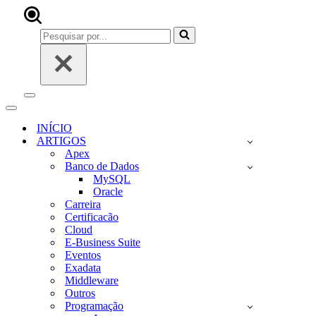
Pesquisar
por...
Menu
de
Menu
navegação
de
INÍCIO
navegação
ARTIGOS
Apex
Banco de Dados
MySQL
Oracle
Carreira
Certificacão
Cloud
E-Business Suite
Eventos
Exadata
Middleware
Outros
Programação