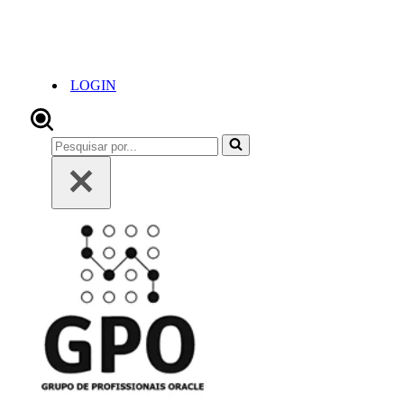
LOGIN
Pesquisar
por...