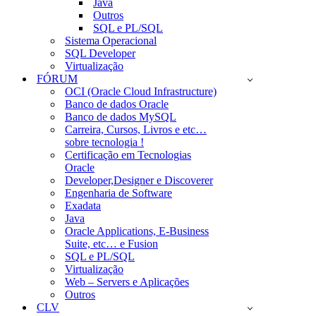
Java
Outros
SQL e PL/SQL
Sistema Operacional
SQL Developer
Virtualização
FÓRUM
OCI (Oracle Cloud Infrastructure)
Banco de dados Oracle
Banco de dados MySQL
Carreira, Cursos, Livros e etc…
sobre tecnologia !
Certificação em Tecnologias
Oracle
Developer,Designer e Discoverer
Engenharia de Software
Exadata
Java
Oracle Applications, E-Business
Suite, etc… e Fusion
SQL e PL/SQL
Virtualização
Web – Servers e Aplicações
Outros
CLV