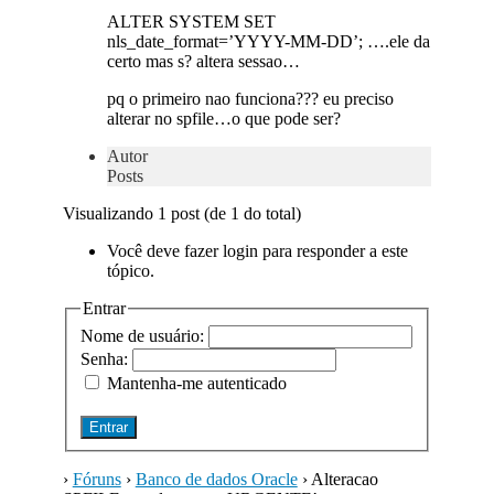
ALTER SYSTEM SET
nls_date_format=’YYYY-MM-DD’; ….ele da
certo mas s? altera sessao…
pq o primeiro nao funciona??? eu preciso
alterar no spfile…o que pode ser?
Autor
Posts
Visualizando 1 post (de 1 do total)
Você deve fazer login para responder a este
tópico.
Entrar
Nome de usuário:
Senha:
Mantenha-me autenticado
Entrar
›
Fóruns
›
Banco de dados Oracle
›
Alteracao