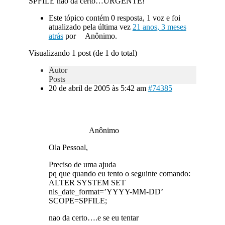
SPFILE nao da certo…URGENTE!
Este tópico contém 0 resposta, 1 voz e foi
atualizado pela última vez
21 anos, 3 meses
atrás
por
Anônimo.
Visualizando 1 post (de 1 do total)
Autor
Posts
20 de abril de 2005 às 5:42 am
#74385
Anônimo
Ola Pessoal,
Preciso de uma ajuda
pq que quando eu tento o seguinte comando:
ALTER SYSTEM SET
nls_date_format=’YYYY-MM-DD’
SCOPE=SPFILE;
nao da certo….e se eu tentar