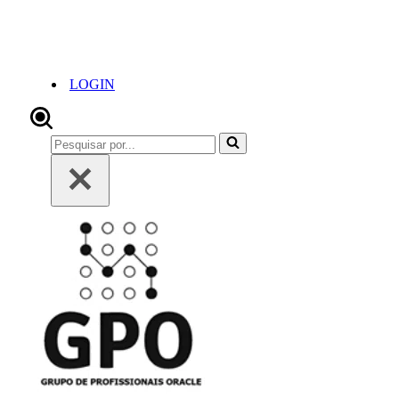
LOGIN
Pesquisar
por...