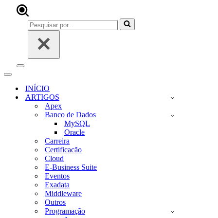
Pesquisar
por...
Menu
de
Menu
navegação
de
INÍCIO
navegação
ARTIGOS
Apex
Banco de Dados
MySQL
Oracle
Carreira
Certificacão
Cloud
E-Business Suite
Eventos
Exadata
Middleware
Outros
Programação