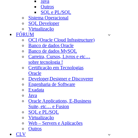
Java
Outros
SQL e PL/SQL
Sistema Operacional
SQL Developer
Virtualização
FÓRUM
OCI (Oracle Cloud Infrastructure)
Banco de dados Oracle
Banco de dados MySQL
Carreira, Cursos, Livros e etc…
sobre tecnologia !
Certificação em Tecnologias
Oracle
Developer,Designer e Discoverer
Engenharia de Software
Exadata
Java
Oracle Applications, E-Business
Suite, etc… e Fusion
SQL e PL/SQL
Virtualização
Web – Servers e Aplicações
Outros
CLV