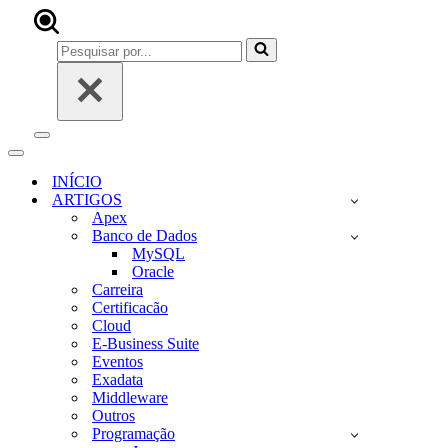
Pesquisar
por...
Menu
de
Menu
navegação
de
INÍCIO
navegação
ARTIGOS
Apex
Banco de Dados
MySQL
Oracle
Carreira
Certificacão
Cloud
E-Business Suite
Eventos
Exadata
Middleware
Outros
Programação