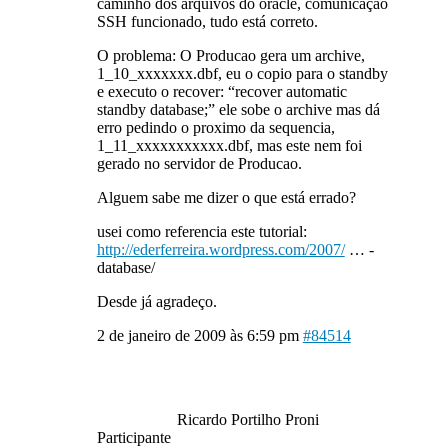
caminho dos arquivos do oracle, comunicaçao
SSH funcionado, tudo está correto.
O problema: O Producao gera um archive,
1_10_xxxxxxx.dbf, eu o copio para o standby
e executo o recover: “recover automatic
standby database;” ele sobe o archive mas dá
erro pedindo o proximo da sequencia,
1_11_xxxxxxxxxxx.dbf, mas este nem foi
gerado no servidor de Producao.
Alguem sabe me dizer o que está errado?
usei como referencia este tutorial:
http://ederferreira.wordpress.com/2007/
… -
database/
Desde já agradeço.
2 de janeiro de 2009 às 6:59 pm
#84514
Ricardo Portilho Proni
Participante