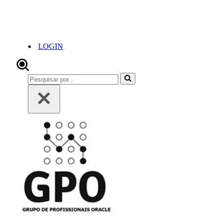
LOGIN
Pesquisar
por...