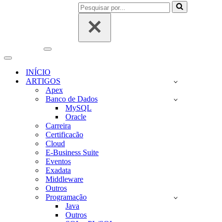
Pesquisar
por...
Menu
de
Menu
navegação
de
INÍCIO
navegação
ARTIGOS
Apex
Banco de Dados
MySQL
Oracle
Carreira
Certificacão
Cloud
E-Business Suite
Eventos
Exadata
Middleware
Outros
Programação
Java
Outros