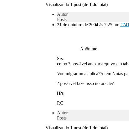
Visualizando 1 post (de 1 do total)
Autor
Posts
21 de outubro de 2004 às 7:25 pm
#74
Anônimo
Srs.
como ? poss?vel anexar arquivo em tab 
Vou migrar uma aplica??o em Notas para
? poss?vel fazer isso no oracle?
[]?s
RC
Autor
Posts
Visualizando 1 post (de 1 do total)