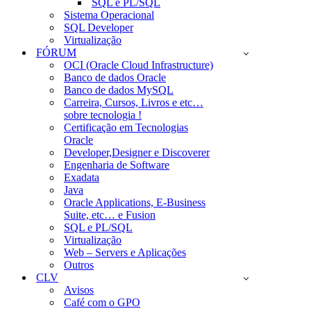
SQL e PL/SQL
Sistema Operacional
SQL Developer
Virtualização
FÓRUM
OCI (Oracle Cloud Infrastructure)
Banco de dados Oracle
Banco de dados MySQL
Carreira, Cursos, Livros e etc…
sobre tecnologia !
Certificação em Tecnologias
Oracle
Developer,Designer e Discoverer
Engenharia de Software
Exadata
Java
Oracle Applications, E-Business
Suite, etc… e Fusion
SQL e PL/SQL
Virtualização
Web – Servers e Aplicações
Outros
CLV
Avisos
Café com o GPO