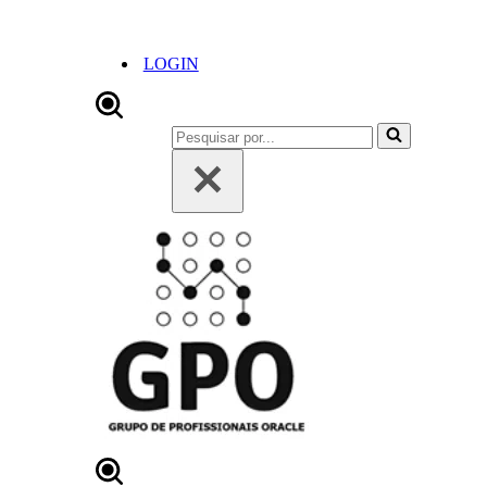
LOGIN
Pesquisar
por...