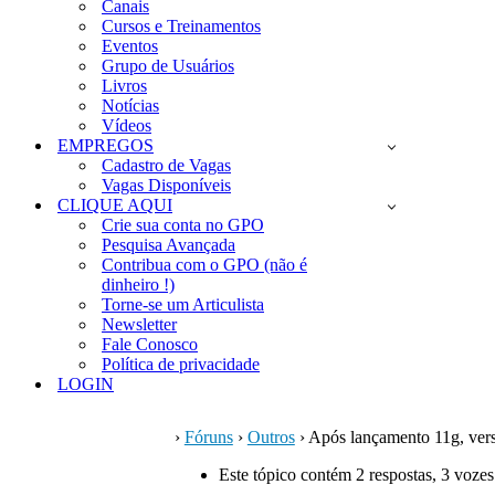
Canais
Cursos e Treinamentos
Eventos
Grupo de Usuários
Livros
Notícias
Vídeos
EMPREGOS
Cadastro de Vagas
Vagas Disponíveis
CLIQUE AQUI
Crie sua conta no GPO
Pesquisa Avançada
Contribua com o GPO (não é
dinheiro !)
Torne-se um Articulista
Newsletter
Fale Conosco
Política de privacidade
LOGIN
›
Fóruns
›
Outros
›
Após lançamento 11g, versã
Este tópico contém 2 respostas, 3 vozes