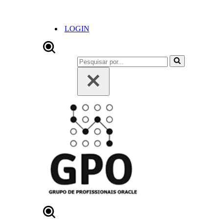
LOGIN
Pesquisar
por...