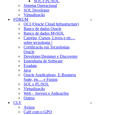
SQL e PL/SQL
Sistema Operacional
SQL Developer
Virtualização
FÓRUM
OCI (Oracle Cloud Infrastructure)
Banco de dados Oracle
Banco de dados MySQL
Carreira, Cursos, Livros e etc…
sobre tecnologia !
Certificação em Tecnologias
Oracle
Developer,Designer e Discoverer
Engenharia de Software
Exadata
Java
Oracle Applications, E-Business
Suite, etc… e Fusion
SQL e PL/SQL
Virtualização
Web – Servers e Aplicações
Outros
CLV
Avisos
Café com o GPO