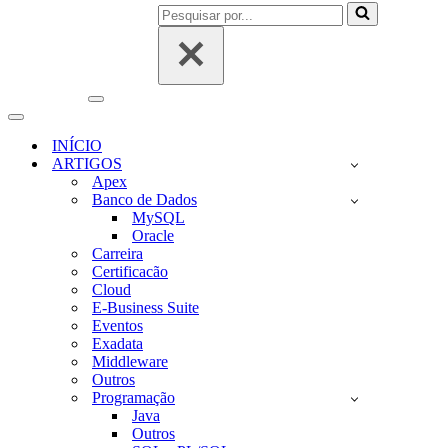
Pesquisar
por...
Menu
de
Menu
navegação
de
INÍCIO
navegação
ARTIGOS
Apex
Banco de Dados
MySQL
Oracle
Carreira
Certificacão
Cloud
E-Business Suite
Eventos
Exadata
Middleware
Outros
Programação
Java
Outros