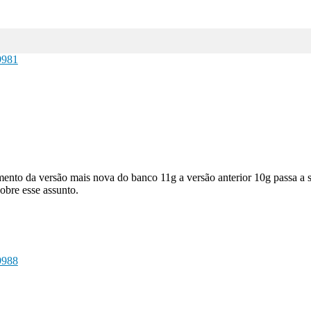
9981
nto da versão mais nova do banco 11g a versão anterior 10g passa a se
sobre esse assunto.
9988