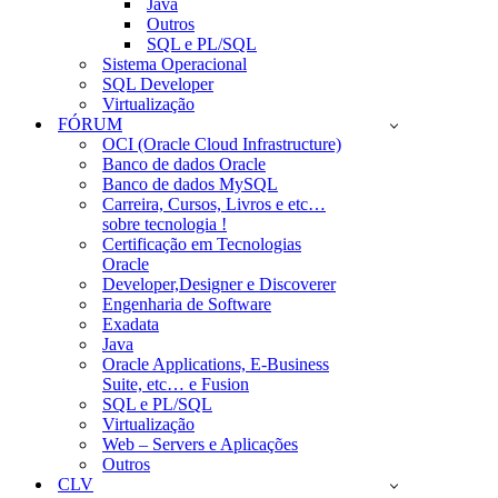
Java
Outros
SQL e PL/SQL
Sistema Operacional
SQL Developer
Virtualização
FÓRUM
OCI (Oracle Cloud Infrastructure)
Banco de dados Oracle
Banco de dados MySQL
Carreira, Cursos, Livros e etc…
sobre tecnologia !
Certificação em Tecnologias
Oracle
Developer,Designer e Discoverer
Engenharia de Software
Exadata
Java
Oracle Applications, E-Business
Suite, etc… e Fusion
SQL e PL/SQL
Virtualização
Web – Servers e Aplicações
Outros
CLV