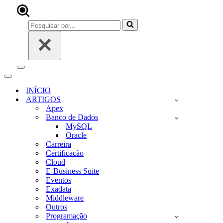
Pesquisar
por...
Menu
de
Menu
navegação
de
INÍCIO
navegação
ARTIGOS
Apex
Banco de Dados
MySQL
Oracle
Carreira
Certificacão
Cloud
E-Business Suite
Eventos
Exadata
Middleware
Outros
Programação