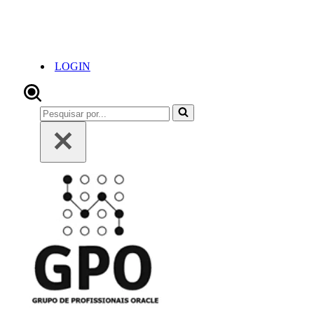
LOGIN
Pesquisar
por...