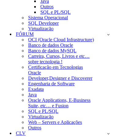
Java
Outros
SQL e PL/SQL
Sistema Operacional
SQL Developer
Virtualização
FÓRUM
OCI (Oracle Cloud Infrastructure)
Banco de dados Oracle
Banco de dados MySQL
Carreira, Cursos, Livros e etc…
sobre tecnologia !
Certificação em Tecnologias
Oracle
Developer,Designer e Discoverer
Engenharia de Software
Exadata
Java
Oracle Applications, E-Business
Suite, etc… e Fusion
SQL e PL/SQL
Virtualização
Web – Servers e Aplicações
Outros
CLV