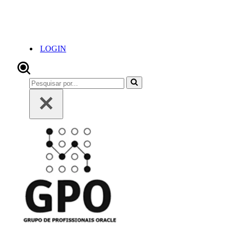
LOGIN
Pesquisar
por...