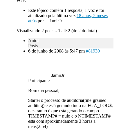
FGA
Este tópico contém 1 resposta, 1 voz e foi
atualizado pela última vez
18 anos, 2 meses
atrás
por
JamirJr.
Visualizando 2 posts - 1 até 2 (de 2 do total)
Autor
Posts
6 de junho de 2008 às 5:47 pm
#81930
JamirJr
Participante
Bom dia pessoal,
Startei o processo de auditoria(fine-grained
auditing) e está gerando tudo na FGA_LOG$,
o estranho é que está gerando o campo
TIMESTAMP# = nulo e o NTIMESTAMP#
esta com aproximadamente 3 horas a
mais(2:54)