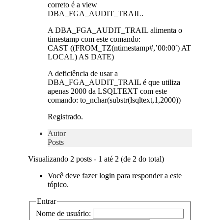
correto é a view
DBA_FGA_AUDIT_TRAIL.
A DBA_FGA_AUDIT_TRAIL alimenta o
timestamp com este comando:
CAST ((FROM_TZ(ntimestamp#,’00:00′) AT
LOCAL) AS DATE)
A deficiência de usar a
DBA_FGA_AUDIT_TRAIL é que utiliza
apenas 2000 da LSQLTEXT com este
comando: to_nchar(substr(lsqltext,1,2000))
Registrado.
Autor
Posts
Visualizando 2 posts - 1 até 2 (de 2 do total)
Você deve fazer login para responder a este
tópico.
Entrar
Nome de usuário: