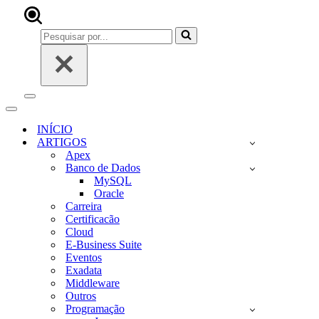
Pesquisar
por...
Menu
de
Menu
navegação
de
INÍCIO
navegação
ARTIGOS
Apex
Banco de Dados
MySQL
Oracle
Carreira
Certificacão
Cloud
E-Business Suite
Eventos
Exadata
Middleware
Outros
Programação