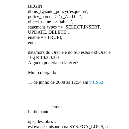
BEGIN
dbms_fga.add_policy(‘esquema’,
policy_name => ‘x_AUDIT’,
object_name => ‘tabela’,
statement_types => ‘SELECT,INSERT,
UPDATE, DELETE’,
enable => TRUE);
end;
data/hora do Oracle e do SO estão ok! Oracle
10g R 10.2.0.3.0
Alguém poderia esclarecer?
Muito obrigado
11 de junho de 2008 às 12:54 am
#81960
JamirJr
Participante
ops, descobri…
estava pesquisando na SYS.FGA_LOG$, o