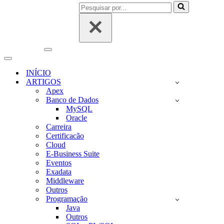
Pesquisar
por...
Menu
de
Menu
navegação
de
INÍCIO
navegação
ARTIGOS
Apex
Banco de Dados
MySQL
Oracle
Carreira
Certificacão
Cloud
E-Business Suite
Eventos
Exadata
Middleware
Outros
Programação
Java
Outros