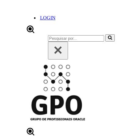
LOGIN
Pesquisar
por...