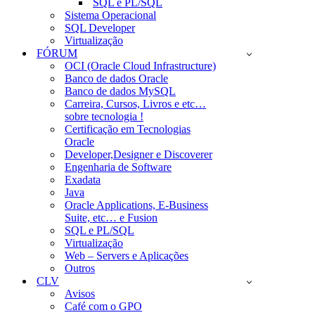
SQL e PL/SQL
Sistema Operacional
SQL Developer
Virtualização
FÓRUM
OCI (Oracle Cloud Infrastructure)
Banco de dados Oracle
Banco de dados MySQL
Carreira, Cursos, Livros e etc…
sobre tecnologia !
Certificação em Tecnologias
Oracle
Developer,Designer e Discoverer
Engenharia de Software
Exadata
Java
Oracle Applications, E-Business
Suite, etc… e Fusion
SQL e PL/SQL
Virtualização
Web – Servers e Aplicações
Outros
CLV
Avisos
Café com o GPO