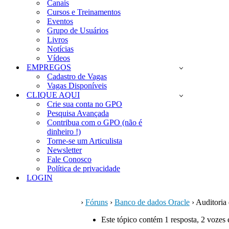
Canais
Cursos e Treinamentos
Eventos
Grupo de Usuários
Livros
Notícias
Vídeos
EMPREGOS
Cadastro de Vagas
Vagas Disponíveis
CLIQUE AQUI
Crie sua conta no GPO
Pesquisa Avançada
Contribua com o GPO (não é
dinheiro !)
Torne-se um Articulista
Newsletter
Fale Conosco
Política de privacidade
LOGIN
›
Fóruns
›
Banco de dados Oracle
›
Auditoria
Este tópico contém 1 resposta, 2 vozes 