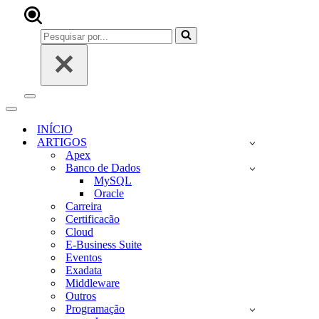
Pesquisar
por...
Menu
de
Menu
navegação
de
INÍCIO
navegação
ARTIGOS
Apex
Banco de Dados
MySQL
Oracle
Carreira
Certificacão
Cloud
E-Business Suite
Eventos
Exadata
Middleware
Outros
Programação