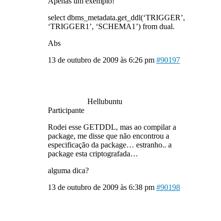
Apenas um exemplo!
select dbms_metadata.get_ddl(‘TRIGGER’,
‘TRIGGER1’, ‘SCHEMA1’) from dual.
Abs
13 de outubro de 2009 às 6:26 pm
#90197
Hellubuntu
Participante
Rodei esse GETDDL, mas ao compilar a
package, me disse que não encontrou a
especificação da package… estranho.. a
package esta criptografada…
alguma dica?
13 de outubro de 2009 às 6:38 pm
#90198