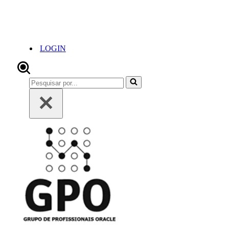
LOGIN
Pesquisar
por...