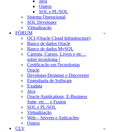
Java
Outros
SQL e PL/SQL
Sistema Operacional
SQL Developer
Virtualização
FÓRUM
OCI (Oracle Cloud Infrastructure)
Banco de dados Oracle
Banco de dados MySQL
Carreira, Cursos, Livros e etc…
sobre tecnologia !
Certificação em Tecnologias
Oracle
Developer,Designer e Discoverer
Engenharia de Software
Exadata
Java
Oracle Applications, E-Business
Suite, etc… e Fusion
SQL e PL/SQL
Virtualização
Web – Servers e Aplicações
Outros
CLV