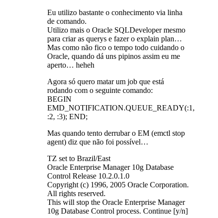
Eu utilizo bastante o conhecimento via linha
de comando.
Utilizo mais o Oracle SQLDeveloper mesmo
para criar as querys e fazer o explain plan…
Mas como não fico o tempo todo cuidando o
Oracle, quando dá uns pipinos assim eu me
aperto… heheh
Agora só quero matar um job que está
rodando com o seguinte comando:
BEGIN
EMD_NOTIFICATION.QUEUE_READY(:1,
:2, :3); END;
Mas quando tento derrubar o EM (emctl stop
agent) diz que não foi possível…
TZ set to Brazil/East
Oracle Enterprise Manager 10g Database
Control Release 10.2.0.1.0
Copyright (c) 1996, 2005 Oracle Corporation.
All rights reserved.
This will stop the Oracle Enterprise Manager
10g Database Control process. Continue [y/n]