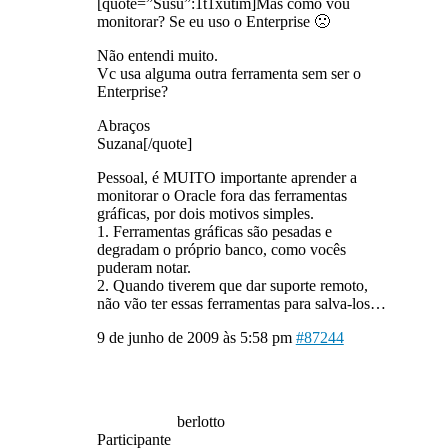
[quote=”Susu”:1t1xutim]Mas como vou
monitorar? Se eu uso o Enterprise 🙁
Não entendi muito.
Vc usa alguma outra ferramenta sem ser o
Enterprise?
Abraços
Suzana[/quote]
Pessoal, é MUITO importante aprender a
monitorar o Oracle fora das ferramentas
gráficas, por dois motivos simples.
1. Ferramentas gráficas são pesadas e
degradam o próprio banco, como vocês
puderam notar.
2. Quando tiverem que dar suporte remoto,
não vão ter essas ferramentas para salva-los…
9 de junho de 2009 às 5:58 pm
#87244
berlotto
Participante