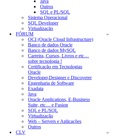
Java
Outros
SQL e PL/SQL
Sistema Operacional
SQL Developer
Virtualização
FÓRUM
OCI (Oracle Cloud Infrastructure)
Banco de dados Oracle
Banco de dados MySQL
Carreira, Cursos, Livros e etc…
sobre tecnologia !
Certificação em Tecnologias
Oracle
Developer,Designer e Discoverer
Engenharia de Software
Exadata
Java
Oracle Applications, E-Business
Suite, etc… e Fusion
SQL e PL/SQL
Virtualização
Web – Servers e Aplicações
Outros
CLV