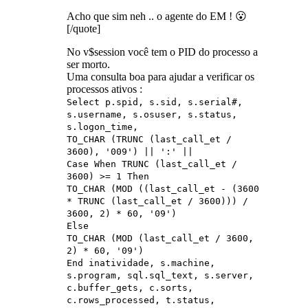
Acho que sim neh .. o agente do EM ! 😮
[/quote]
No v$session você tem o PID do processo a
ser morto.
Uma consulta boa para ajudar a verificar os
processos ativos :
Select p.spid, s.sid, s.serial#,
s.username, s.osuser, s.status,
s.logon_time,
TO_CHAR (TRUNC (last_call_et /
3600), '009') || ':' ||
Case When TRUNC (last_call_et /
3600) >= 1 Then
TO_CHAR (MOD ((last_call_et - (3600
* TRUNC (last_call_et / 3600))) /
3600, 2) * 60, '09')
Else
TO_CHAR (MOD (last_call_et / 3600,
2) * 60, '09')
End inatividade, s.machine,
s.program, sql.sql_text, s.server,
c.buffer_gets, c.sorts,
c.rows_processed, t.status,