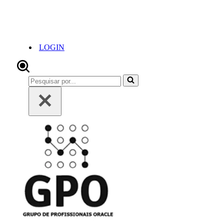
LOGIN
Pesquisar
por...