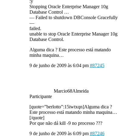
:y
Stopping Oracle Enterprise Manager 10g
Database Control …
— Failed to shutdown DBConsole Gracefully
—
failed.
unable to stop Oracle Enterprise Manager 10g
Database Control.
Alguma dica ? Este processo está matando
minha maquina…
9 de junho de 2009 às 6:04 pm
#87245
Marcio68Almeida
Participante
[quote=”berlotto”:15iwtxqn]Alguma dica ?
Este processo está matando minha maquina…
[/quote]
Por que não dá kill -9 no processo ???
9 de junho de 2009 às 6:09 pm
#87246