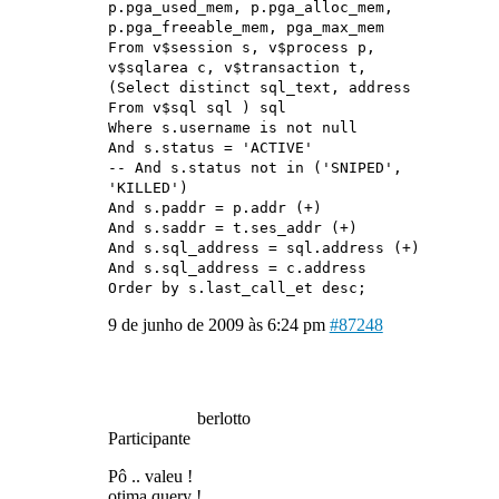
p.pga_used_mem, p.pga_alloc_mem,
p.pga_freeable_mem, pga_max_mem
From v$session s, v$process p,
v$sqlarea c, v$transaction t,
(Select distinct sql_text, address
From v$sql sql ) sql
Where s.username is not null
And s.status = 'ACTIVE'
-- And s.status not in ('SNIPED',
'KILLED')
And s.paddr = p.addr (+)
And s.saddr = t.ses_addr (+)
And s.sql_address = sql.address (+)
And s.sql_address = c.address
Order by s.last_call_et desc;
9 de junho de 2009 às 6:24 pm
#87248
berlotto
Participante
Pô .. valeu !
otima query !