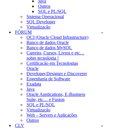
Java
Outros
SQL e PL/SQL
Sistema Operacional
SQL Developer
Virtualização
FÓRUM
OCI (Oracle Cloud Infrastructure)
Banco de dados Oracle
Banco de dados MySQL
Carreira, Cursos, Livros e etc…
sobre tecnologia !
Certificação em Tecnologias
Oracle
Developer,Designer e Discoverer
Engenharia de Software
Exadata
Java
Oracle Applications, E-Business
Suite, etc… e Fusion
SQL e PL/SQL
Virtualização
Web – Servers e Aplicações
Outros
CLV