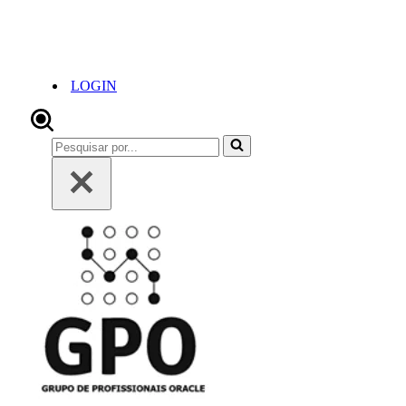
LOGIN
Pesquisar
por...