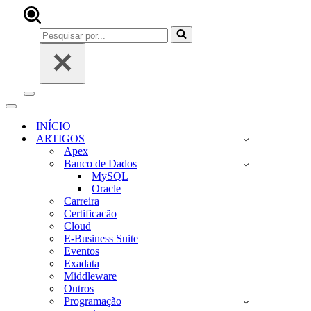
Pesquisar
por...
Menu
de
Menu
navegação
de
INÍCIO
navegação
ARTIGOS
Apex
Banco de Dados
MySQL
Oracle
Carreira
Certificacão
Cloud
E-Business Suite
Eventos
Exadata
Middleware
Outros
Programação