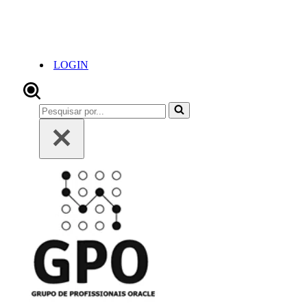
LOGIN
Pesquisar
por...