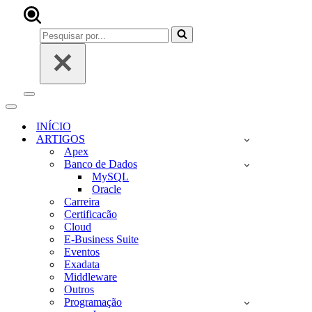
Pesquisar
por...
Menu
de
Menu
navegação
de
INÍCIO
navegação
ARTIGOS
Apex
Banco de Dados
MySQL
Oracle
Carreira
Certificacão
Cloud
E-Business Suite
Eventos
Exadata
Middleware
Outros
Programação