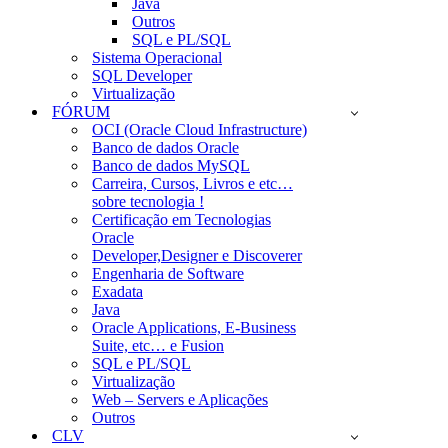
Java
Outros
SQL e PL/SQL
Sistema Operacional
SQL Developer
Virtualização
FÓRUM
OCI (Oracle Cloud Infrastructure)
Banco de dados Oracle
Banco de dados MySQL
Carreira, Cursos, Livros e etc…
sobre tecnologia !
Certificação em Tecnologias
Oracle
Developer,Designer e Discoverer
Engenharia de Software
Exadata
Java
Oracle Applications, E-Business
Suite, etc… e Fusion
SQL e PL/SQL
Virtualização
Web – Servers e Aplicações
Outros
CLV