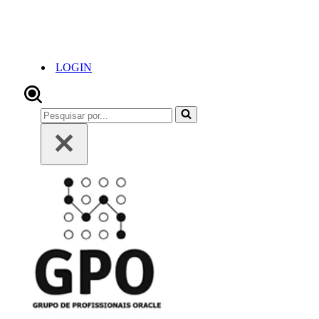
LOGIN
Pesquisar
por...