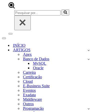
Pesquisar
por...
Menu
de
Menu
navegação
de
INÍCIO
navegação
ARTIGOS
Apex
Banco de Dados
MySQL
Oracle
Carreira
Certificacão
Cloud
E-Business Suite
Eventos
Exadata
Middleware
Outros
Programação