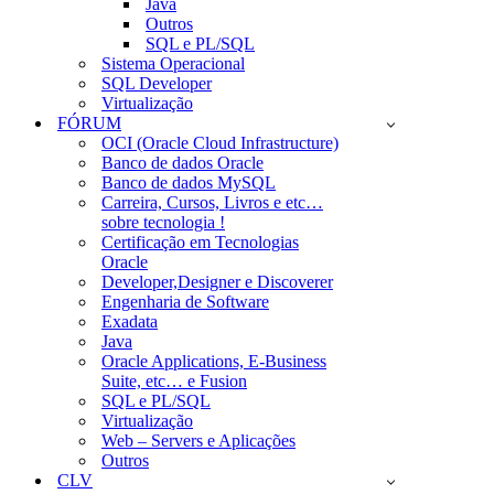
Java
Outros
SQL e PL/SQL
Sistema Operacional
SQL Developer
Virtualização
FÓRUM
OCI (Oracle Cloud Infrastructure)
Banco de dados Oracle
Banco de dados MySQL
Carreira, Cursos, Livros e etc…
sobre tecnologia !
Certificação em Tecnologias
Oracle
Developer,Designer e Discoverer
Engenharia de Software
Exadata
Java
Oracle Applications, E-Business
Suite, etc… e Fusion
SQL e PL/SQL
Virtualização
Web – Servers e Aplicações
Outros
CLV