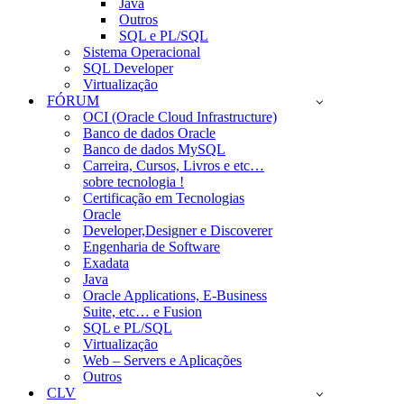
Java
Outros
SQL e PL/SQL
Sistema Operacional
SQL Developer
Virtualização
FÓRUM
OCI (Oracle Cloud Infrastructure)
Banco de dados Oracle
Banco de dados MySQL
Carreira, Cursos, Livros e etc…
sobre tecnologia !
Certificação em Tecnologias
Oracle
Developer,Designer e Discoverer
Engenharia de Software
Exadata
Java
Oracle Applications, E-Business
Suite, etc… e Fusion
SQL e PL/SQL
Virtualização
Web – Servers e Aplicações
Outros
CLV