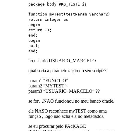
package body PKG_TESTE is
function myTest(testParam varchar2)
return integer as
begin
return -1;
end;
begin
null;
end;
no usuario USUARIO_MARCELO.
qual seria a parametrização do seu script??
param1 “FUNCTIO”
param2 “MYTEST”
param3 “USUARIO_MARCELO” ??
se for…NAO funcionou no meu banco oracle.
ele NASO reconhece myTEST como uma
função , logo nao acha ela no metadados.
se eu procurar pelo PAcKAGE