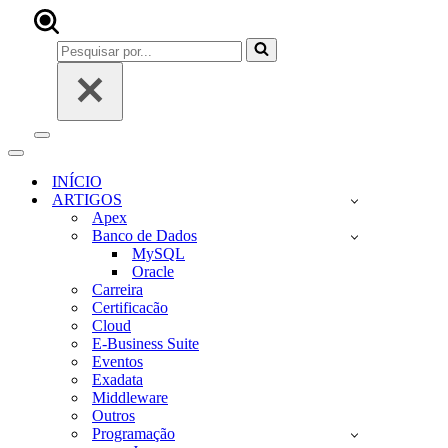
Pesquisar
por...
Menu
de
Menu
navegação
de
INÍCIO
navegação
ARTIGOS
Apex
Banco de Dados
MySQL
Oracle
Carreira
Certificacão
Cloud
E-Business Suite
Eventos
Exadata
Middleware
Outros
Programação