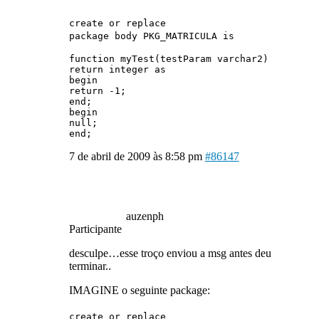
create or replace
package body PKG_MATRICULA is
function myTest(testParam varchar2)
return integer as
begin
return -1;
end;
begin
null;
end;
7 de abril de 2009 às 8:58 pm
#86147
auzenph
Participante
desculpe…esse troço enviou a msg antes deu
terminar..
IMAGINE o seguinte package:
create or replace