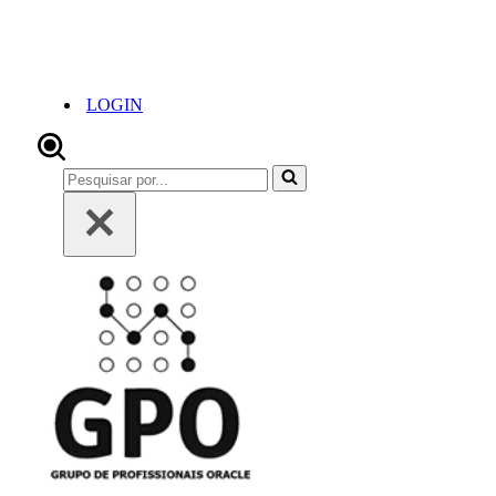
LOGIN
Pesquisar
por...