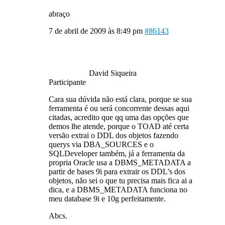
abraço
7 de abril de 2009 às 8:49 pm
#86143
David Siqueira
Participante
Cara sua dúvida não está clara, porque se sua
ferramenta é ou será concorrente dessas aqui
citadas, acredito que qq uma das opções que
demos lhe atende, porque o TOAD até certa
versão extrai o DDL dos objetos fazendo
querys via DBA_SOURCES e o
SQLDeveloper também, já a ferramenta da
propria Oracle usa a DBMS_METADATA a
partir de bases 9i para extrair os DDL’s dos
objetos, não sei o que tu precisa mais fica ai a
dica, e a DBMS_METADATA funciona no
meu database 9i e 10g perfeitamente.
Abcs.