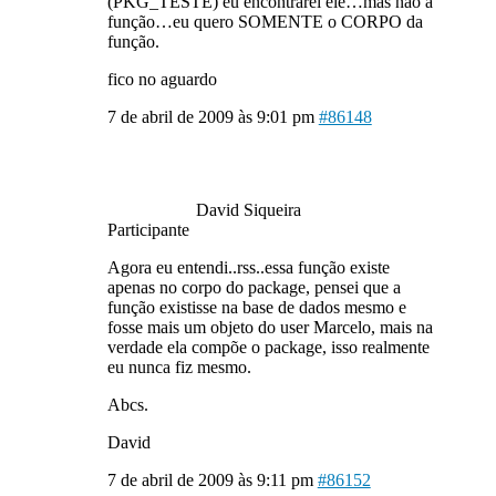
(PKG_TESTE) eu encontrarei ele…mas nao a
função…eu quero SOMENTE o CORPO da
função.
fico no aguardo
7 de abril de 2009 às 9:01 pm
#86148
David Siqueira
Participante
Agora eu entendi..rss..essa função existe
apenas no corpo do package, pensei que a
função existisse na base de dados mesmo e
fosse mais um objeto do user Marcelo, mais na
verdade ela compõe o package, isso realmente
eu nunca fiz mesmo.
Abcs.
David
7 de abril de 2009 às 9:11 pm
#86152