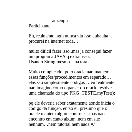
auzenph
Participante
Eh, realmente ngm nunca viu isso auhauha ja
procurei na internet toda…
muito dificil fazer isso..mas ja consegui fazer
um programa JAVA q extrai isso.
Usando String mesmo…na tora.
Muito complicado..pq o oracle nao mantem
essas funções/procedimentos em separado…
elas sao simplesmente codigos …eu realmente
nao imagino como o parser do oracle resolve
uma chamada do tipo PKG_TESTE.myTest();
pq ele deveria saber exatamente aonde inicia o
codigo da função, entao eu presumo que o
oracle mantem algum controle…mas nao
encontro em canto algum..nem em site
nenhum…nem tutorial nem nada =/