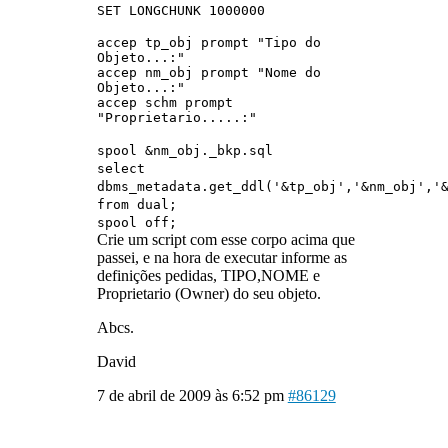
SET LONGCHUNK 1000000
accep tp_obj prompt "Tipo do
Objeto...:"
accep nm_obj prompt "Nome do
Objeto...:"
accep schm prompt
"Proprietario.....:"
spool &nm_obj._bkp.sql
select
dbms_metadata.get_ddl('&tp_obj','&nm_obj','
from dual;
spool off;
Crie um script com esse corpo acima que
passei, e na hora de executar informe as
definições pedidas, TIPO,NOME e
Proprietario (Owner) do seu objeto.
Abcs.
David
7 de abril de 2009 às 6:52 pm
#86129