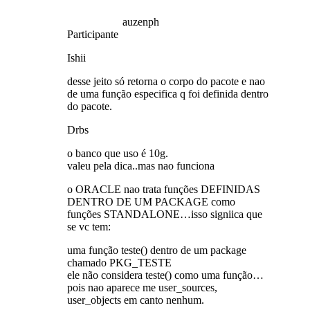
auzenph
Participante
Ishii
desse jeito só retorna o corpo do pacote e nao
de uma função especifica q foi definida dentro
do pacote.
Drbs
o banco que uso é 10g.
valeu pela dica..mas nao funciona
o ORACLE nao trata funções DEFINIDAS
DENTRO DE UM PACKAGE como
funções STANDALONE…isso signiica que
se vc tem:
uma função teste() dentro de um package
chamado PKG_TESTE
ele não considera teste() como uma função…
pois nao aparece me user_sources,
user_objects em canto nenhum.