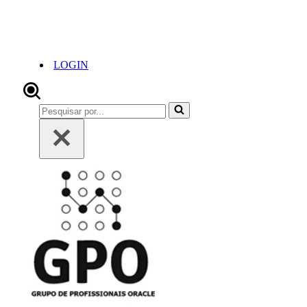
LOGIN
Pesquisar
por...