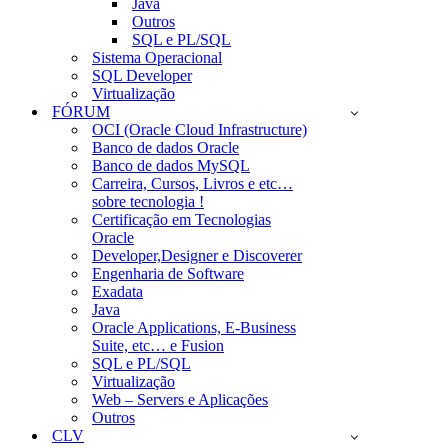
Java
Outros
SQL e PL/SQL
Sistema Operacional
SQL Developer
Virtualização
FÓRUM
OCI (Oracle Cloud Infrastructure)
Banco de dados Oracle
Banco de dados MySQL
Carreira, Cursos, Livros e etc…
sobre tecnologia !
Certificação em Tecnologias
Oracle
Developer,Designer e Discoverer
Engenharia de Software
Exadata
Java
Oracle Applications, E-Business
Suite, etc… e Fusion
SQL e PL/SQL
Virtualização
Web – Servers e Aplicações
Outros
CLV