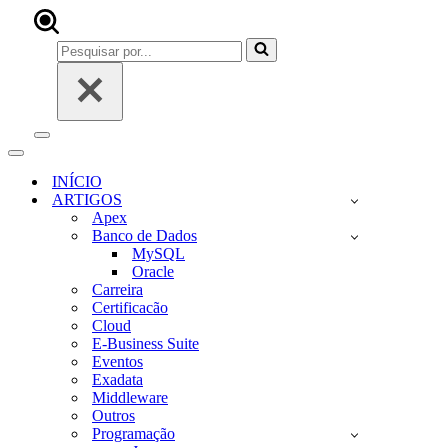
Pesquisar
por...
Menu
de
Menu
navegação
de
INÍCIO
navegação
ARTIGOS
Apex
Banco de Dados
MySQL
Oracle
Carreira
Certificacão
Cloud
E-Business Suite
Eventos
Exadata
Middleware
Outros
Programação