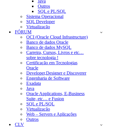
Java
Outros
SQL e PL/SQL
Sistema Operacional
SQL Developer
Virtualização
FÓRUM
OCI (Oracle Cloud Infrastructure)
Banco de dados Oracle
Banco de dados MySQL
Carreira, Cursos, Livros e etc…
sobre tecnologia !
Certificação em Tecnologias
Oracle
Developer,Designer e Discoverer
Engenharia de Software
Exadata
Java
Oracle Applications, E-Business
Suite, etc… e Fusion
SQL e PL/SQL
Virtualização
Web – Servers e Aplicações
Outros
CLV