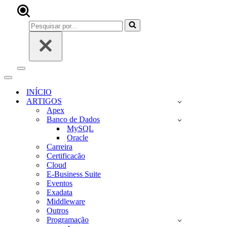
Pesquisar
por...
Menu
de
Menu
navegação
de
INÍCIO
navegação
ARTIGOS
Apex
Banco de Dados
MySQL
Oracle
Carreira
Certificacão
Cloud
E-Business Suite
Eventos
Exadata
Middleware
Outros
Programação