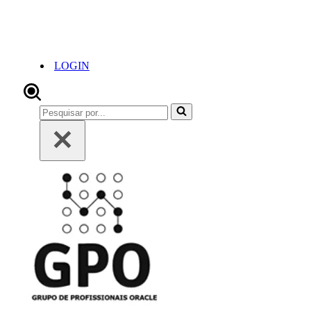
LOGIN
Pesquisar
por...