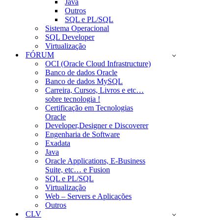
Java
Outros
SQL e PL/SQL
Sistema Operacional
SQL Developer
Virtualização
FÓRUM
OCI (Oracle Cloud Infrastructure)
Banco de dados Oracle
Banco de dados MySQL
Carreira, Cursos, Livros e etc…
sobre tecnologia !
Certificação em Tecnologias
Oracle
Developer,Designer e Discoverer
Engenharia de Software
Exadata
Java
Oracle Applications, E-Business
Suite, etc… e Fusion
SQL e PL/SQL
Virtualização
Web – Servers e Aplicações
Outros
CLV