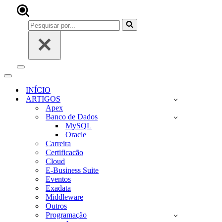
Pesquisar
por...
Menu
de
Menu
navegação
de
INÍCIO
navegação
ARTIGOS
Apex
Banco de Dados
MySQL
Oracle
Carreira
Certificacão
Cloud
E-Business Suite
Eventos
Exadata
Middleware
Outros
Programação