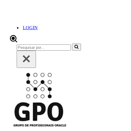
LOGIN
Pesquisar
por...