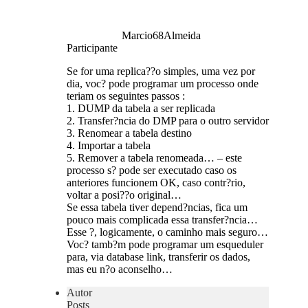
Marcio68Almeida
Participante
Se for uma replica??o simples, uma vez por
dia, voc? pode programar um processo onde
teriam os seguintes passos :
1. DUMP da tabela a ser replicada
2. Transfer?ncia do DMP para o outro servidor
3. Renomear a tabela destino
4. Importar a tabela
5. Remover a tabela renomeada… – este
processo s? pode ser executado caso os
anteriores funcionem OK, caso contr?rio,
voltar a posi??o original…
Se essa tabela tiver depend?ncias, fica um
pouco mais complicada essa transfer?ncia…
Esse ?, logicamente, o caminho mais seguro…
Voc? tamb?m pode programar um esqueduler
para, via database link, transferir os dados,
mas eu n?o aconselho…
Autor
Posts