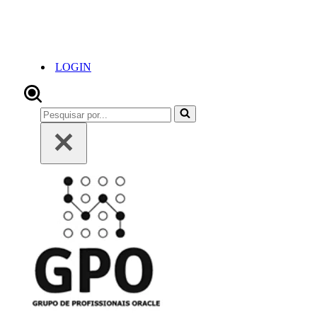
LOGIN
Pesquisar
por...