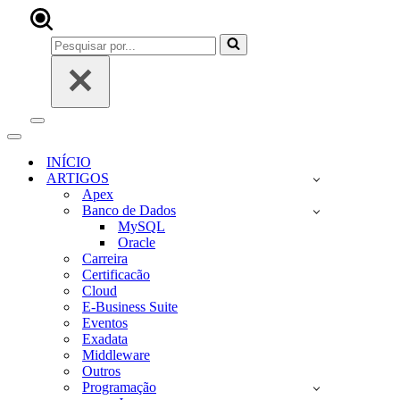
Pesquisar
por...
Menu
de
Menu
navegação
de
INÍCIO
navegação
ARTIGOS
Apex
Banco de Dados
MySQL
Oracle
Carreira
Certificacão
Cloud
E-Business Suite
Eventos
Exadata
Middleware
Outros
Programação