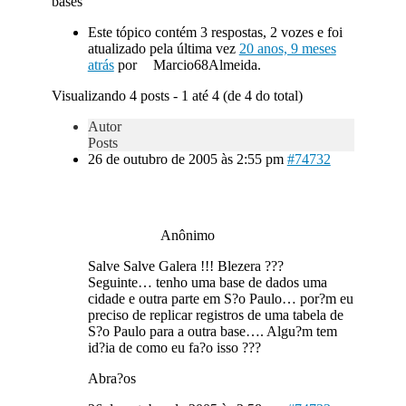
bases
Este tópico contém 3 respostas, 2 vozes e foi
atualizado pela última vez
20 anos, 9 meses
atrás
por
Marcio68Almeida.
Visualizando 4 posts - 1 até 4 (de 4 do total)
Autor
Posts
26 de outubro de 2005 às 2:55 pm
#74732
Anônimo
Salve Salve Galera !!! Blezera ???
Seguinte… tenho uma base de dados uma
cidade e outra parte em S?o Paulo… por?m eu
preciso de replicar registros de uma tabela de
S?o Paulo para a outra base…. Algu?m tem
id?ia de como eu fa?o isso ???
Abra?os