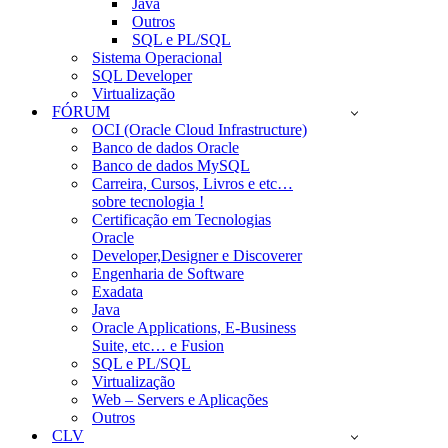
Java
Outros
SQL e PL/SQL
Sistema Operacional
SQL Developer
Virtualização
FÓRUM
OCI (Oracle Cloud Infrastructure)
Banco de dados Oracle
Banco de dados MySQL
Carreira, Cursos, Livros e etc…
sobre tecnologia !
Certificação em Tecnologias
Oracle
Developer,Designer e Discoverer
Engenharia de Software
Exadata
Java
Oracle Applications, E-Business
Suite, etc… e Fusion
SQL e PL/SQL
Virtualização
Web – Servers e Aplicações
Outros
CLV