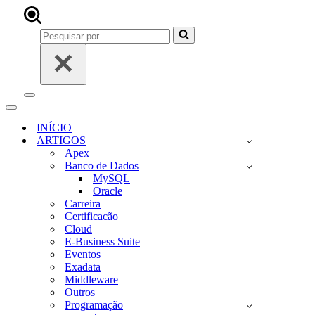
Pesquisar
por...
Menu
de
Menu
navegação
de
INÍCIO
navegação
ARTIGOS
Apex
Banco de Dados
MySQL
Oracle
Carreira
Certificacão
Cloud
E-Business Suite
Eventos
Exadata
Middleware
Outros
Programação