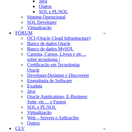
Java
Outros
SQL e PL/SQL
Sistema Operacional
SQL Developer
Virtualização
FÓRUM
OCI (Oracle Cloud Infrastructure)
Banco de dados Oracle
Banco de dados MySQL
Carreira, Cursos, Livros e etc…
sobre tecnologia !
Certificação em Tecnologias
Oracle
Developer,Designer e Discoverer
Engenharia de Software
Exadata
Java
Oracle Applications, E-Business
Suite, etc… e Fusion
SQL e PL/SQL
Virtualização
Web – Servers e Aplicações
Outros
CLV