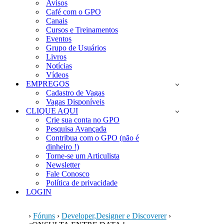
Avisos
Café com o GPO
Canais
Cursos e Treinamentos
Eventos
Grupo de Usuários
Livros
Notícias
Vídeos
EMPREGOS
Cadastro de Vagas
Vagas Disponíveis
CLIQUE AQUI
Crie sua conta no GPO
Pesquisa Avançada
Contribua com o GPO (não é
dinheiro !)
Torne-se um Articulista
Newsletter
Fale Conosco
Política de privacidade
LOGIN
›
Fóruns
›
Developer,Designer e Discoverer
›