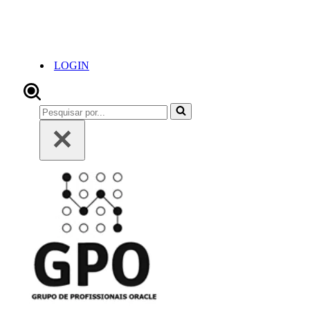
LOGIN
Pesquisar
por...