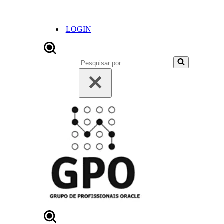
LOGIN
Pesquisar
por...