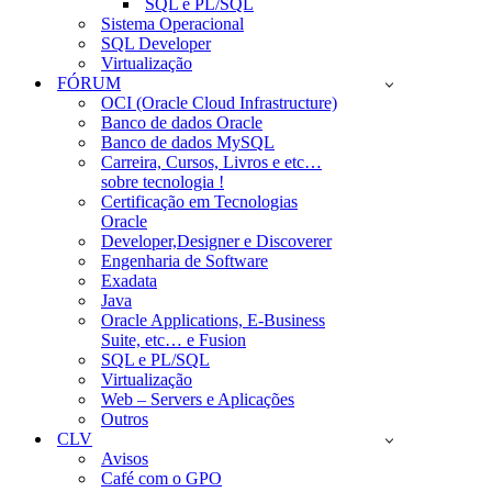
SQL e PL/SQL
Sistema Operacional
SQL Developer
Virtualização
FÓRUM
OCI (Oracle Cloud Infrastructure)
Banco de dados Oracle
Banco de dados MySQL
Carreira, Cursos, Livros e etc…
sobre tecnologia !
Certificação em Tecnologias
Oracle
Developer,Designer e Discoverer
Engenharia de Software
Exadata
Java
Oracle Applications, E-Business
Suite, etc… e Fusion
SQL e PL/SQL
Virtualização
Web – Servers e Aplicações
Outros
CLV
Avisos
Café com o GPO