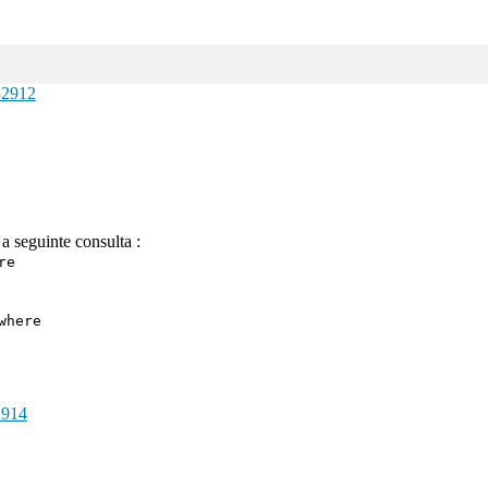
82912
a seguinte consulta :
re
where
2914