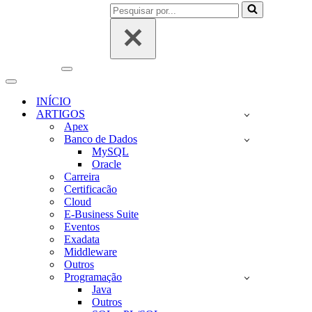
Pesquisar
por...
Menu
de
Menu
navegação
de
INÍCIO
navegação
ARTIGOS
Apex
Banco de Dados
MySQL
Oracle
Carreira
Certificacão
Cloud
E-Business Suite
Eventos
Exadata
Middleware
Outros
Programação
Java
Outros