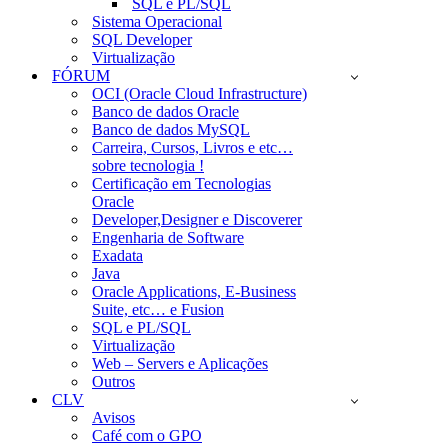
SQL e PL/SQL
Sistema Operacional
SQL Developer
Virtualização
FÓRUM
OCI (Oracle Cloud Infrastructure)
Banco de dados Oracle
Banco de dados MySQL
Carreira, Cursos, Livros e etc…
sobre tecnologia !
Certificação em Tecnologias
Oracle
Developer,Designer e Discoverer
Engenharia de Software
Exadata
Java
Oracle Applications, E-Business
Suite, etc… e Fusion
SQL e PL/SQL
Virtualização
Web – Servers e Aplicações
Outros
CLV
Avisos
Café com o GPO