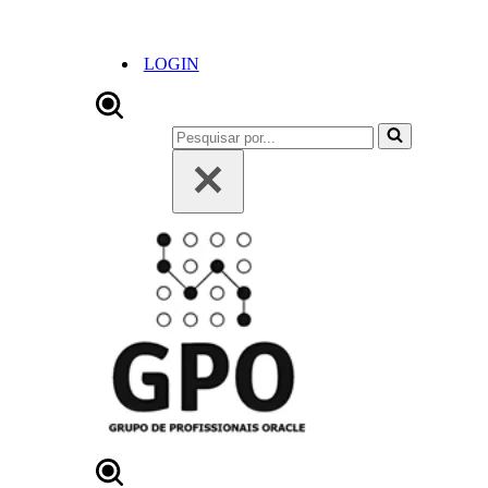
LOGIN
Pesquisar
por...