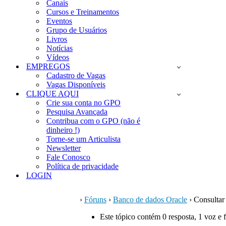
Canais
Cursos e Treinamentos
Eventos
Grupo de Usuários
Livros
Notícias
Vídeos
EMPREGOS
Cadastro de Vagas
Vagas Disponíveis
CLIQUE AQUI
Crie sua conta no GPO
Pesquisa Avançada
Contribua com o GPO (não é
dinheiro !)
Torne-se um Articulista
Newsletter
Fale Conosco
Política de privacidade
LOGIN
›
Fóruns
›
Banco de dados Oracle
›
Consulta
Este tópico contém 0 resposta, 1 voz e 