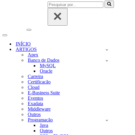
Pesquisar
por...
Menu
de
Menu
navegação
de
INÍCIO
navegação
ARTIGOS
Apex
Banco de Dados
MySQL
Oracle
Carreira
Certificacão
Cloud
E-Business Suite
Eventos
Exadata
Middleware
Outros
Programação
Java
Outros