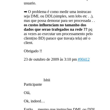
usuario.
➡ O problema é como medir uma instrucao
seja DML ou DDL(simples, sem lobs etc . .),
mas que possa demorar para ser processada . .
os custos influenciam no tamanho dos
dados que serao trafegados na rede ??
pq
as vezes ao executar um processamento pelo
client(no BD) parace que trava(a tela) até o
client.
Obrigado !!
23 de outubro de 2009 às 3:10 pm
#90412
Ishii
Participante
Olá,
Ok, indeed…
Então… mesmo que instruções DML ou DDL