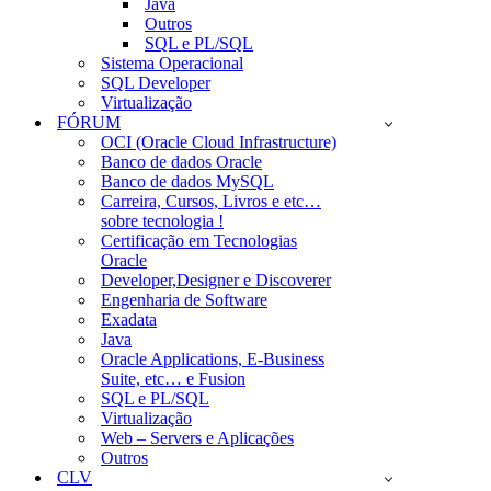
Java
Outros
SQL e PL/SQL
Sistema Operacional
SQL Developer
Virtualização
FÓRUM
OCI (Oracle Cloud Infrastructure)
Banco de dados Oracle
Banco de dados MySQL
Carreira, Cursos, Livros e etc…
sobre tecnologia !
Certificação em Tecnologias
Oracle
Developer,Designer e Discoverer
Engenharia de Software
Exadata
Java
Oracle Applications, E-Business
Suite, etc… e Fusion
SQL e PL/SQL
Virtualização
Web – Servers e Aplicações
Outros
CLV