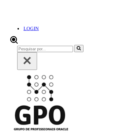
LOGIN
Pesquisar
por...