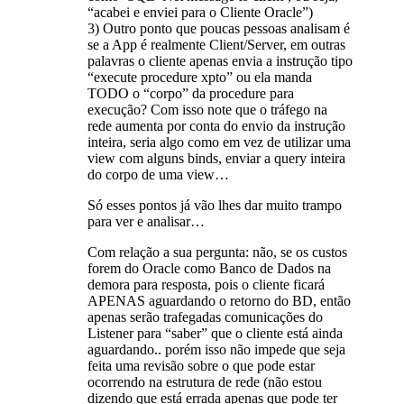
“acabei e enviei para o Cliente Oracle”)
3) Outro ponto que poucas pessoas analisam é
se a App é realmente Client/Server, em outras
palavras o cliente apenas envia a instrução tipo
“execute procedure xpto” ou ela manda
TODO o “corpo” da procedure para
execução? Com isso note que o tráfego na
rede aumenta por conta do envio da instrução
inteira, seria algo como em vez de utilizar uma
view com alguns binds, enviar a query inteira
do corpo de uma view…
Só esses pontos já vão lhes dar muito trampo
para ver e analisar…
Com relação a sua pergunta: não, se os custos
forem do Oracle como Banco de Dados na
demora para resposta, pois o cliente ficará
APENAS aguardando o retorno do BD, então
apenas serão trafegadas comunicações do
Listener para “saber” que o cliente está ainda
aguardando.. porém isso não impede que seja
feita uma revisão sobre o que pode estar
ocorrendo na estrutura de rede (não estou
dizendo que está errada apenas que pode ter