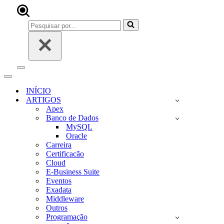
Pesquisar
por...
Menu
de
Menu
navegação
de
INÍCIO
navegação
ARTIGOS
Apex
Banco de Dados
MySQL
Oracle
Carreira
Certificacão
Cloud
E-Business Suite
Eventos
Exadata
Middleware
Outros
Programação