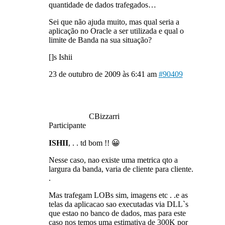
quantidade de dados trafegados…
Sei que não ajuda muito, mas qual seria a
aplicação no Oracle a ser utilizada e qual o
limite de Banda na sua situação?
[]s Ishii
23 de outubro de 2009 às 6:41 am
#90409
CBizzarri
Participante
ISHII
, . . td bom !! 😀
Nesse caso, nao existe uma metrica qto a
largura da banda, varia de cliente para cliente.
.
Mas trafegam LOBs sim, imagens etc . .e as
telas da aplicacao sao executadas via DLL`s
que estao no banco de dados, mas para este
caso nos temos uma estimativa de 300K por